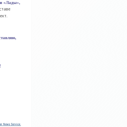
ли «Лады»,
ставе
ект.
ставляю,
!
r News Service.