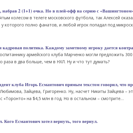
 набрав 2 (1+1) очка. Но в плей-офф на серию с «Вашингтоном»
ятым колесом в телеге московского футбола, так Алексей оказа
у которого полно фанатов, и любой игрок попадал под микроск
 кадровая политика. Каждому заметному игроку дается контра
воспитаннику армейского клуба Марченко могли предложить 300
о раза в два больше, чем в НХЛ. Ну и что тут думать?
зидент клуба Игорь Есмантович прямым текстом говорил, что п
 Любимова, Зайцева, Григоренко. Ну, насчет Никиты Зайцева – э
с «Торонто» на $4,5 млн в год. Но в остальном – смотрите…
 Кого Есмантович хотел вернуть, того вернул.