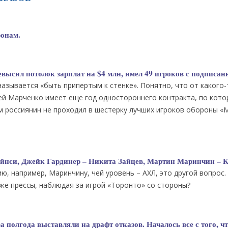
ронам.
евысил потолок зарплат на $4 млн, имел 49 игроков с подписа
азывается «быть припертым к стенке». Понятно, что от какого-
сей Марченко имеет еще год одностороннего контракта, по кот
ом россиянин не проходил в шестерку лучших игроков обороны «
ейнси, Джейк Гардинер – Никита Зайцев, Мартин Маринчин – 
, например, Маринчину, чей уровень – АХЛ, это другой вопрос.
же прессы, наблюдая за игрой «Торонто» со стороны?
 полгода выставляли на драфт отказов. Началось все с того, чт