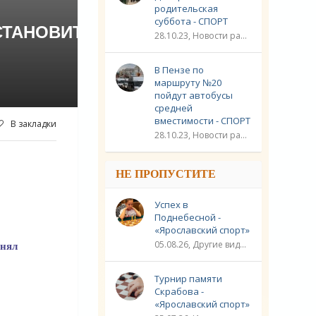
родительская
суббота - СПОРТ
СТАНОВИТ
28.10.23, Новости разное / Плавание / Спорт
В Пензе по
маршруту №20
пойдут автобусы
средней
вместимости - СПОРТ
В закладки
28.10.23, Новости разное / Другие виды спорта / Видео новости / Плавание / Спорт
НЕ ПРОПУСТИТЕ
Успех в
Поднебесной -
«Ярославский спорт»
инял
05.08.26, Другие виды спорта / Шахматы / Новости разное / Спорт
Турнир памяти
Скрабова -
«Ярославский спорт»