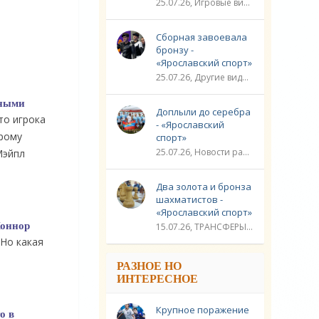
25.07.26, Игровые виды спорта / Другие виды спорта / Плавание / ТРАНСФЕРЫ / Видео новости / Спорт
Сборная завоевала
бронзу -
«Ярославский спорт»
25.07.26, Другие виды спорта / Стрельба / Плавание / ЛИГА ЧЕМПИОНОВ / Спорт / Видео новости
нными
Доплыли до серебра
то игрока
- «Ярославский
орому
спорт»
25.07.26, Новости разное / Гребля / Многоборье / Плавание / Другие виды спорта / Водные виды спорта / Видео новости / Спорт
Мэйпл
Два золота и бронза
шахматистов -
«Ярославский спорт»
Коннор
15.07.26, ТРАНСФЕРЫ / Новости разное / Другие виды спорта / Видео новости / Спорт
 Но какая
РАЗНОЕ НО
ИНТЕРЕСНОЕ
Крупное поражение
о в