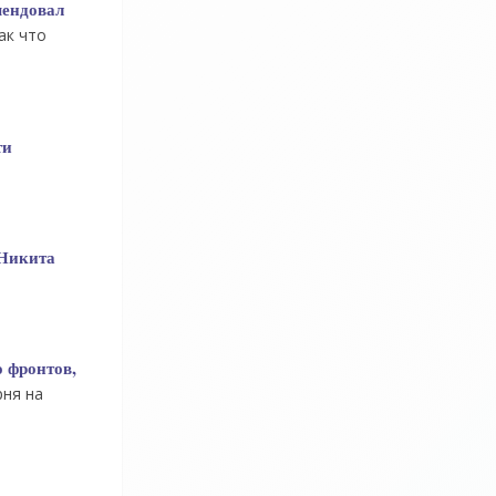
мендовал
ак что
ти
 Никита
о фронтов,
рня на