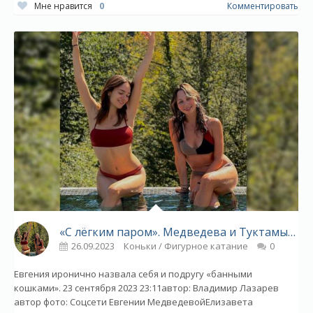
Мне нравится
0
Комментировать
«С лёгким паром». Медведева и Туктамышева порадовали поклонников сексуальным фото - «Фигурное катание»
26.09.2023
Коньки / Фигурное катание
0
Евгения иронично назвала себя и подругу «банными
кошками». 23 сентября 2023 23:11автор: Владимир Лазарев
автор фото: Соцсети Евгении МедведевойЕлизавета