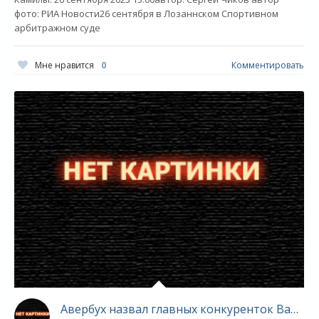
фото: РИА Новости26 сентября в Лозаннском Спортивном
арбитражном суде
Мне нравится
0
Комментировать
Авербух назвал главных конкуренток Валиевой в новом сезоне - «Фигурное катание»