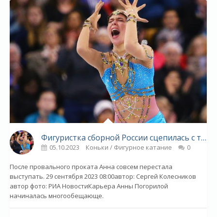
Фигуристка сборной России сцепилась с тренером на камеру. Девушку довели до слёз - «Фигурное катание»
05.10.2023
Коньки / Фигурное катание
0
После провального проката Анна совсем перестала
выступать. 29 сентября 2023 08:00автор: Сергей Колесников
автор фото: РИА НовостиКарьера Анны Погорилой
начиналась многообещающе.