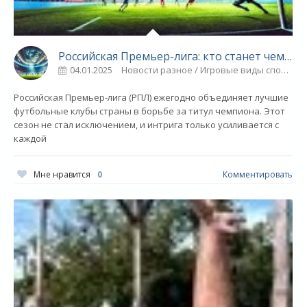
Российская Премьер-лига: кто станет чемпионом в этом сезоне - «Ярославский спорт»
04.01.2025
Новости разное / Игровые виды спорта / ФУТБОЛ / Прыжки в воду / Борьба / ТРАНСФЕРЫ / Плавание / Другие виды спорта / ЛИГА ЧЕМПИОНОВ / Фигурное катание / СТАТЬИ / Спорт
Российская Премьер-лига (РПЛ) ежегодно объединяет лучшие
футбольные клубы страны в борьбе за титул чемпиона. Этот
сезон не стал исключением, и интрига только усиливается с
каждой
Мне нравится
0
Комментировать
О