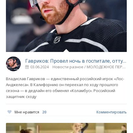
Гавриков: Провел ночь в госпитале, оттуда поехал на тренировку - «Ярославский спорт»
03.06.2024
Новости разное / МОЛОДЕЖНОЕ ПЕРВЕНСТВО / Баскетбол / Плавание / Видео новости / Многоборье / Игровые виды спорта / ТЕННИС / Спорт / Другие виды спорта / ЛЕГКАЯ АТЛЕТИКА / Синхронное плавание / Фигурное катание / Парапланеризм / Прыжки в воду / Тяжелая атлетика / ГОЛЬФ
Владислав Гавриков — единственный российский игрок «Лос-
Анджелеса». В Калифорнию он переехал по ходу прошлого
сезона — в дедлайн его обменял «Коламбус». Российский
защитник сходу
Мне нравится
20
Комментировать