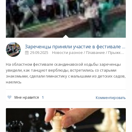
Зареченцы приняли участие в фестивале скандинавской ходьбы - СПОРТ
29.09.2025
Новости разное / Плавание / Прыжки в воду / Гимнастика / Спорт / Многоборье / Другие виды спорта
На областном фестивале скандинавской ходьбы зареченцы
увидели, как танцуют верблюды, встретились со старыми
знакомыми, сделали гимнастику с малышами из детских садов,
наелись
Мне нравится
1
Комментировать