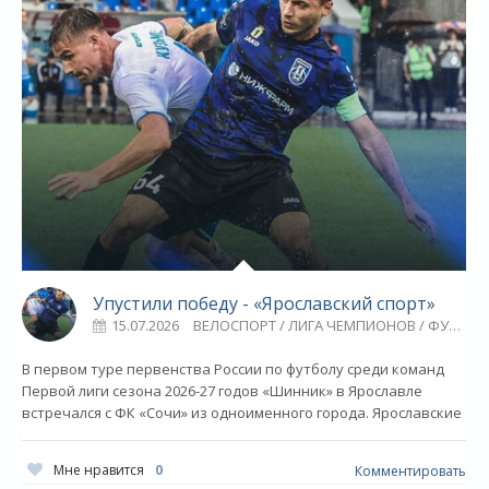
Упустили победу - «Ярославский спорт»
15.07.2026
ВЕЛОСПОРТ / ЛИГА ЧЕМПИОНОВ / ФУТБОЛ / Плавание / Новости разное / Игровые виды спорта / Видео новости / Спорт
В первом туре первенства России по футболу среди команд
Первой лиги сезона 2026-27 годов «Шинник» в Ярославле
встречался с ФК «Сочи» из одноименного города. Ярославские
Мне нравится
0
Комментировать