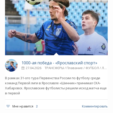
1000-ая победа - «Ярославский спорт»
27.04.2026
ТРАНСФЕРЫ / Плавание / ФУТБОЛ / ЛИГА ЧЕМПИОНОВ / Новости разное / Игровые виды спорта / Видео новости / Спорт
В рамках 31-ого тура Первенства России по футболу среди
команд Первой лиги в Ярославле «Шинник» принимал СКА-
Хабаровск. Ярославские футболисты решили исход матча еще
в первой
Мне нравится
2
Комментировать