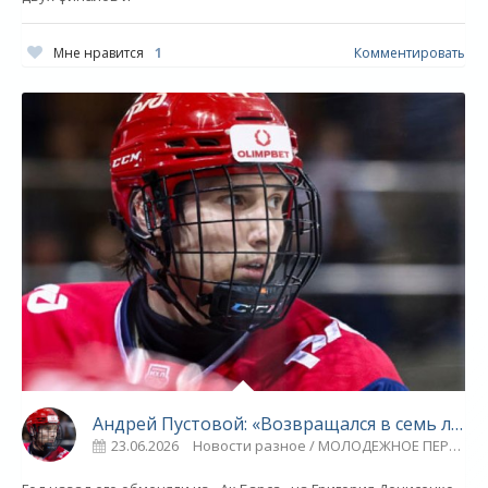
Мне нравится
1
Комментировать
Андрей Пустовой: «Возвращался в семь лет домой после третьей тренировки за день и ещё в ворота бросал» - «Ярославский спорт»
23.06.2026
Новости разное / МОЛОДЕЖНОЕ ПЕРВЕНСТВО / Баскетбол / ТЕННИС / Плавание / Многоборье / Другие виды спорта / Видео новости / Спорт / Игровые виды спорта / Стрельба / ТРАНСФЕРЫ / Прыжки в воду / ХОККЕЙ / Тяжелая атлетика / ЛЕГКАЯ АТЛЕТИКА / ИНТЕРВЬЮ / ГОЛЬФ / СТАТЬИ / ЛИГА ЧЕМПИОНОВ / Санный спорт/Бобслей/Скелетон / Борьба