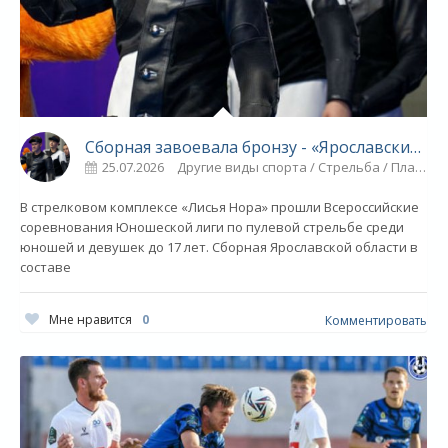
Сборная завоевала бронзу - «Ярославский спорт»
25.07.2026
Другие виды спорта / Стрельба / Плавание / ЛИГА ЧЕМПИОНОВ / Спорт / Видео новости
В стрелковом комплексе «Лисья Нора» прошли Всероссийские
соревнования Юношеской лиги по пулевой стрельбе среди
юношей и девушек до 17 лет. Сборная Ярославской области в
составе
Мне нравится
0
Комментировать