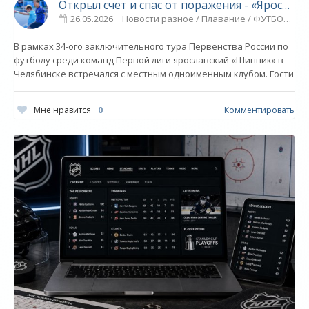
Открыл счет и спас от поражения - «Ярославский спорт»
26.05.2026
Новости разное / Плавание / ФУТБОЛ / ЛИГА ЧЕМПИОНОВ / Прыжки в воду / Видео новости / Спорт
В рамках 34-ого заключительного тура Первенства России по
футболу среди команд Первой лиги ярославский «Шинник» в
Челябинске встречался с местным одноименным клубом. Гости
Мне нравится
0
Комментировать