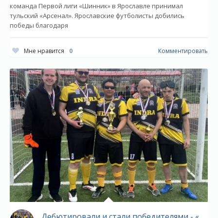
команда Первой лиги «Шинник» в Ярославле принимал
тульский «Арсенал». Ярославские футболисты добились
победы благодаря
Мне нравится
0
Комментировать
Дебютировали и стали победителями - «Ярославский спорт»