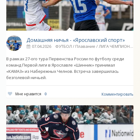
Домашняя ничья - «Ярославский спорт»
07.04.2026
ФУТБОЛ / Плавание / ЛИГА ЧЕМПИОНОВ / Игровые виды спорта / Видео новости / Спорт
В рамках 27-ого тура Первенства России по футболу среди
команд Первой лиги в Ярославле «Шинник» принимал
«КАМАЗ» из Набережных Челнов. Встреча завершилась
безголевой ничьей.
Мне нравится
0
Комментировать