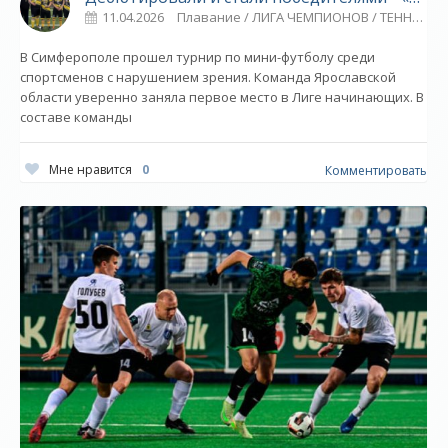
11.04.2026
Плавание / ЛИГА ЧЕМПИОНОВ / ТЕННИС / ФУТБОЛ / Видео новости / Спорт
В Симферополе прошел турнир по мини-футболу среди
спортсменов с нарушением зрения. Команда Ярославской
области уверенно заняла первое место в Лиге начинающих. В
составе команды
Мне нравится
0
Комментировать