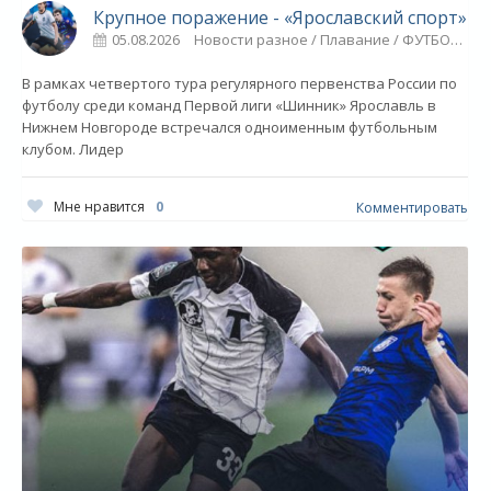
Крупное поражение - «Ярославский спорт»
05.08.2026
Новости разное / Плавание / ФУТБОЛ / ЛИГА ЧЕМПИОНОВ / Видео новости / Игровые виды спорта / Спорт
В рамках четвертого тура регулярного первенства России по
футболу среди команд Первой лиги «Шинник» Ярославль в
Нижнем Новгороде встречался одноименным футбольным
клубом. Лидер
Мне нравится
0
Комментировать