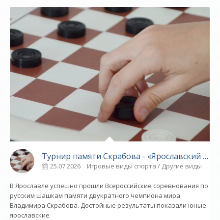
Турнир памяти Скрабова - «Ярославский спорт»
25.07.2026
Игровые виды спорта / Другие виды спорта / Плавание / ТРАНСФЕРЫ / Видео новости / Спорт
В Ярославле успешно прошли Всероссийские соревнования по
русским шашкам памяти двукратного чемпиона мира
Владимира Скрабова. Достойные результаты показали юные
ярославские