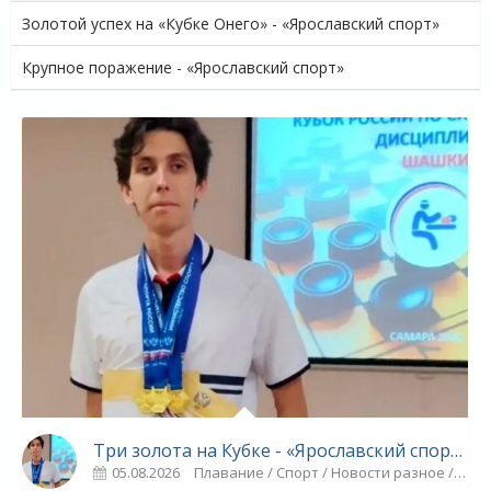
Золотой успех на «Кубке Онего» - «Ярославский спорт»
Крупное поражение - «Ярославский спорт»
Три золота на Кубке - «Ярославский спорт»
05.08.2026
Плавание / Спорт / Новости разное / ТРАНСФЕРЫ / Видео новости / ЕВРОПА