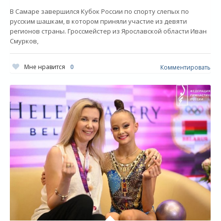
В Самаре завершился Кубок России по спорту слепых по
русским шашкам, в котором приняли участие из девяти
регионов страны. Гроссмейстер из Ярославской области Иван
Смурков,
Мне нравится
0
Комментировать
О