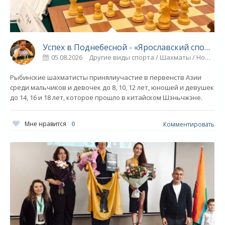
Успех в Поднебесной - «Ярославский спорт»
05.08.2026
Другие виды спорта / Шахматы / Новости разное / Спорт
Рыбинские шахматисты принялиучастие в первенств Азии
среди мальчиков и девочек до 8, 10, 12 лет, юношей и девушек
до 14, 16 и 18 лет, которое прошло в китайском Шэньчжэне.
Мне нравится
0
Комментировать