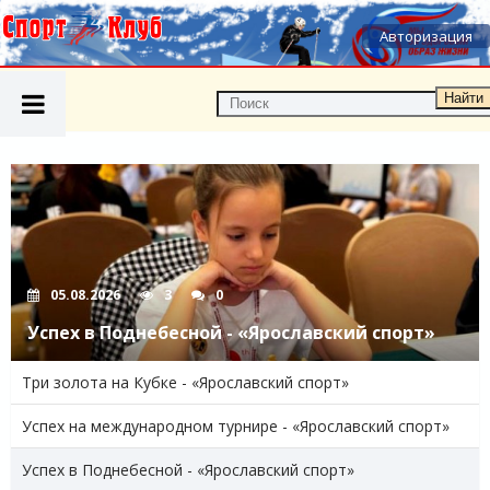
Авторизация
Найти
05.08.2026
3
0
Успех в Поднебесной - «Ярославский спорт»
Три золота на Кубке - «Ярославский спорт»
Успех на международном турнире - «Ярославский спорт»
Успех в Поднебесной - «Ярославский спорт»