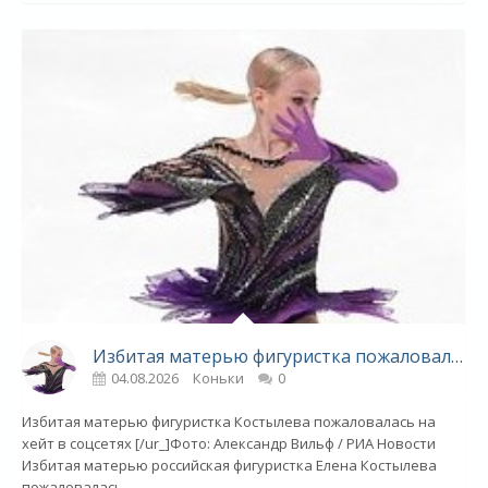
Избитая матерью фигуристка пожаловалась на хейт в соцсетях - «Зимние виды»
04.08.2026
Коньки
0
Избитая матерью фигуристка Костылева пожаловалась на
хейт в соцсетях [/ur_]Фото: Александр Вильф / РИА Новости
Избитая матерью российская фигуристка Елена Костылева
пожаловалась