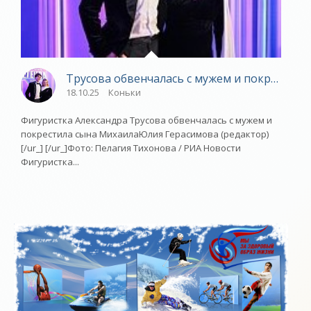
Трусова обвенчалась с мужем и покрестила
18.10.25
Коньки
Фигуристка Александра Трусова обвенчалась с мужем и
покрестила сына МихаилаЮлия Герасимова (редактор)
[/ur_] [/ur_]Фото: Пелагия Тихонова / РИА Новости
Фигуристка...