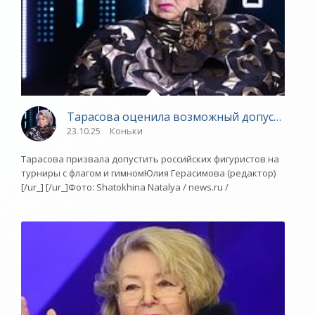
Тарасова оценила возможный допуск россий
23.10.25
Коньки
Тарасова призвала допустить российских фигуристов на
турниры с флагом и гимномЮлия Герасимова (редактор)
[/ur_] [/ur_]Фото: Shatokhina Natalya / news.ru /