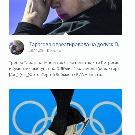
Тарасова отреагировала на допуск Петрося
28.11.25
Коньки
Тренер Тарасова: Мне и так было понятно, что Петросян
и Гуменник выступят на ОИЮлия Герасимова (редактор)
[/ur_] [/ur_]Фото: Сергей Бобылев / РИА Новости...