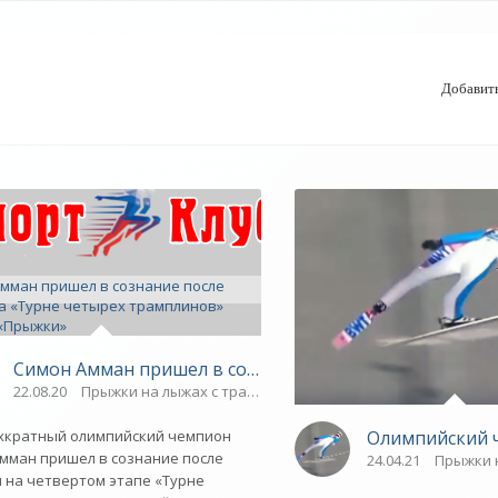
Добавит
Симон Амман пришел в сознание после падения на «Т
22.08.20
Прыжки на лыжах с трамплина
ьницу после падения на этапе Кубка мира - «Зимние в
Олимпийский ч
хкратный олимпийский чемпион
мман пришел в сознание после
24.04.21
Прыжки 
 на четвертом этапе «Турне