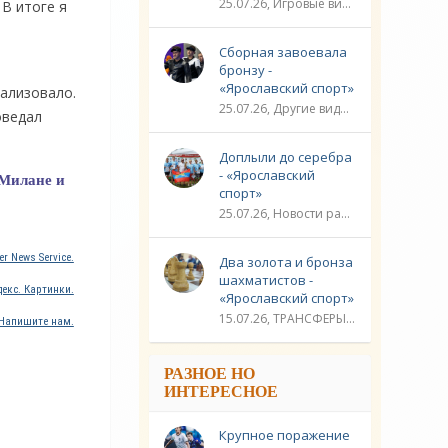
25.07.26, Игровые виды спорта / Другие виды спорта / Плавание / ТРАНСФЕРЫ / Видео новости / Спорт
 В итоге я
Сборная завоевала
бронзу -
«Ярославский спорт»
рализовало.
25.07.26, Другие виды спорта / Стрельба / Плавание / ЛИГА ЧЕМПИОНОВ / Спорт / Видео новости
оведал
Доплыли до серебра
- «Ярославский
 Милане и
спорт»
25.07.26, Новости разное / Гребля / Многоборье / Плавание / Другие виды спорта / Водные виды спорта / Видео новости / Спорт
r News Service.
Два золота и бронза
шахматистов -
екс. Картинки.
«Ярославский спорт»
15.07.26, ТРАНСФЕРЫ / Новости разное / Другие виды спорта / Видео новости / Спорт
Напишите нам.
РАЗНОЕ НО
ИНТЕРЕСНОЕ
Крупное поражение