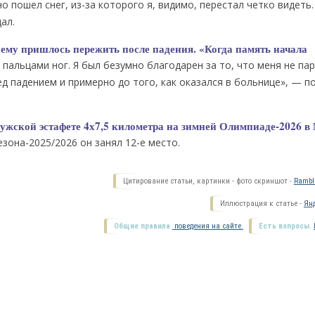
о пошел снег, из-за которого я, видимо, перестал четко видеть.
ал.
 ему пришлось пережить после падения. «Когда память начала
пальцами ног. Я был безумно благодарен за то, что меня не па
д падением и примерно до того, как оказался в больнице», — п
мужской эстафете 4х7,5 километра на зимней Олимпиаде-2026 в
зона-2025/2026 он занял 12-е место.
Цитирование статьи, картинки - фото скриншот -
Ramble
Иллюстрация к статье -
Янд
Общие правила
поведения на сайте.
Есть вопросы.