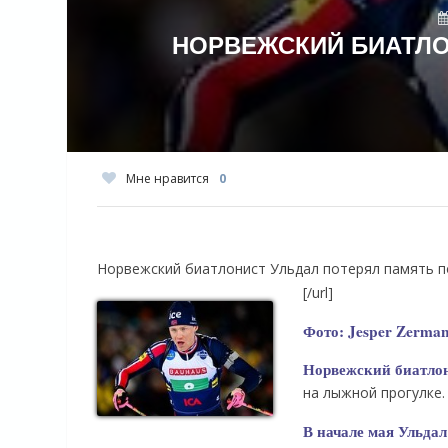
НОРВЕЖСКИЙ БИАТЛО
Мне нравится
0
Норвежский биатлонист Ульдал потерял память п
[/url]
Фото: Jesper Zerman 
Норвежский биатлон
на лыжной прогулке.
В начале мая Ульдал