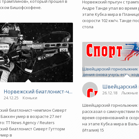
 трамплинов», который прошел в
Норвежский прыгун с трамп
ском Бишофсхофене.
Андре Танде упал во время
этапе Кубка мира в Планице
скорости 102 км/ч. Танде по
стола
Швейцарский г
Норвежский биатлонист-чемпион умер в возрасте 27 
26.12.18
Лыжные 
24.12.25
Коньки
Швейцарский горнолыжник 
 после падения на этапе Кубка мира Клебо - «Зимние в
кий биатлонист-чемпион Сиверт
рассказал о самочувствии п
 Баккен умер в возрасте 27 лет
время соревнований в скор
то: TT News Agency / Reuters
на этапе Кубка мира в Валь
кий биатлонист Сиверт Гутторм
(Италия) 15
умер в