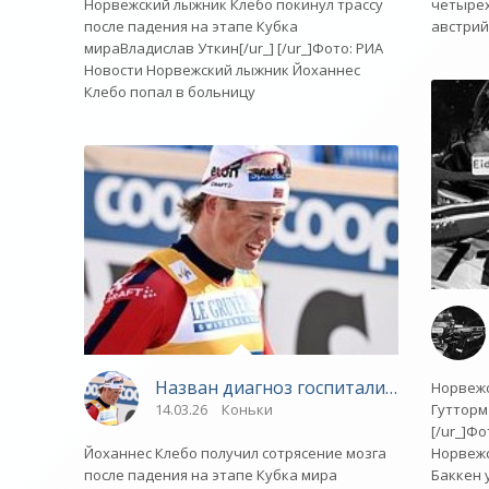
четырех
Норвежский лыжник Клебо покинул трассу
австрий
после падения на этапе Кубка
мираВладислав Уткин[/ur_] [/ur_]Фото: РИА
Новости Норвежский лыжник Йоханнес
Клебо попал в больницу
Назван диагноз госпитализированного
Норвежс
Гутторм
14.03.26
Коньки
[/ur_]Фо
Норвежс
Йоханнес Клебо получил сотрясение мозга
Баккен 
после падения на этапе Кубка мира