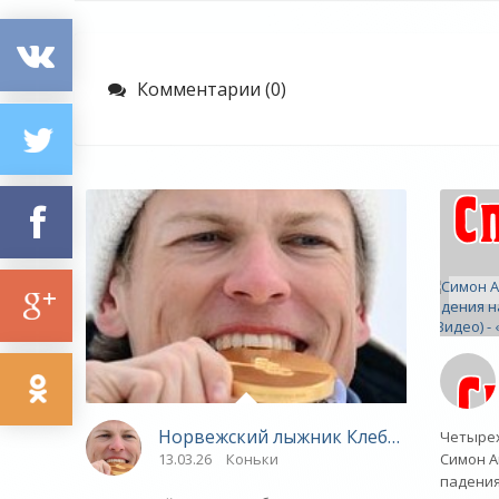
Комментарии (0)
Норвежский лыжник Клебо попал в бол
Четыре
Симон А
13.03.26
Коньки
падения