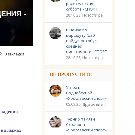
родительская
суббота - СПОРТ
ЕНИЯ -
28.10.23, Новости разное / Плавание / Спорт
В Пензе по
маршруту №20
пойдут автобусы
средней
вместимости - СПОРТ
В закладки
28.10.23, Новости разное / Другие виды спорта / Видео новости / Плавание / Спорт
НЕ ПРОПУСТИТЕ
Успех в
Поднебесной -
«Ярославский спорт»
05.08.26, Другие виды спорта / Шахматы / Новости разное / Спорт
 падения
Турнир памяти
Скрабова -
 на лыжах.
«Ярославский спорт»