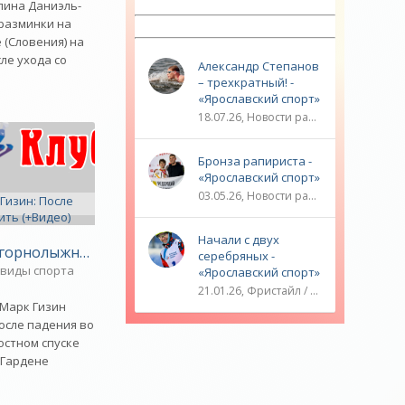
лина Даниэль-
-- Самое большое богатство — это ум.
 разминки на
Самая большая нищета — глупость. Из
 (Словения) на
всех страхов самый пугающий —
сле ухода со
самолюбование.
Александр Степанов
– трехкратный! -
-- Лучшее, что можно сделать с хорошим
«Ярославский спорт»
советом, это пропустить его мимо ушей.
Он никогда не бывает полезен никому,
18.07.26, Новости разное / ТРАНСФЕРЫ / Плавание / ОЛИМПИЙСКИЕ ИГРЫ / Водные виды спорта / Видео новости / Спорт
кроме того, кто его дал.
-- Люблю давать советы и очень не люблю,
Бронза рапириста -
когда их дают мне.
«Ярославский спорт»
03.05.26, Новости разное / ОЛИМПИЙСКИЕ ИГРЫ / Плавание / Фехтование / Другие виды спорта / ТЕННИС / Видео новости / Спорт
Начали с двух
орнолыжник Гизин: После падения снова учусь есть, хо
серебряных -
лет - «Зимние виды»
виды спорта
«Ярославский спорт»
21.01.26, Фристайл / Плавание / ОЛИМПИЙСКИЕ ИГРЫ / Игровые виды спорта / Видео новости / Спорт
Марк Гизин
иды»
осле падения во
остном спуске
-Гардене