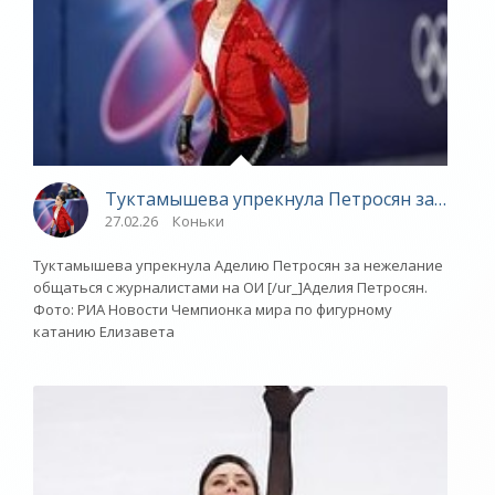
Туктамышева упрекнула Петросян за отказ 
27.02.26
Коньки
Туктамышева упрекнула Аделию Петросян за нежелание
общаться с журналистами на ОИ [/ur_]Аделия Петросян.
Фото: РИА Новости Чемпионка мира по фигурному
катанию Елизавета