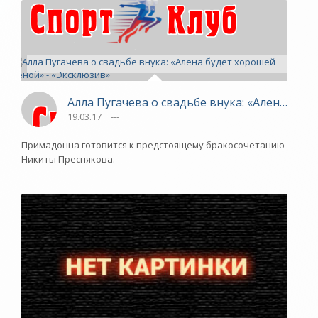
Алла Пугачева о свадьбе внука: «Алена буд
19.03.17
---
Примадонна готовится к предстоящему бракосочетанию
Никиты Преснякова.