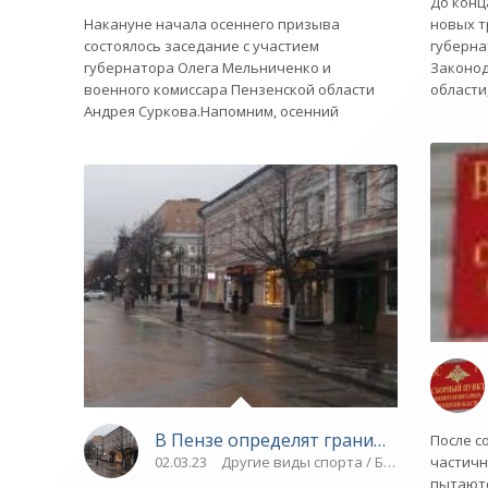
До конц
новых т
Накануне начала осеннего призыва
губерна
состоялось заседание с участием
Законод
губернатора Олега Мельниченко и
области
военного комиссара Пензенской области
Андрея Суркова.Напомним, осенний
В Пензе определят границы историче
После с
частич
02.03.23
Другие виды спорта / Баскетбол / ВЕ
пытаютс