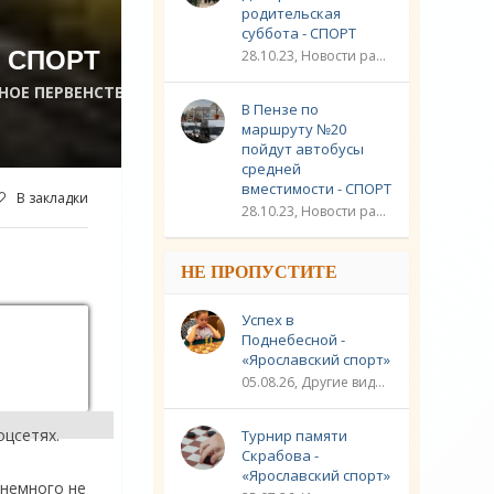
родительская
суббота - СПОРТ
 СПОРТ
28.10.23, Новости разное / Плавание / Спорт
НОЕ ПЕРВЕНСТВО /
В Пензе по
маршруту №20
пойдут автобусы
средней
вместимости - СПОРТ
В закладки
28.10.23, Новости разное / Другие виды спорта / Видео новости / Плавание / Спорт
НЕ ПРОПУСТИТЕ
Успех в
Поднебесной -
«Ярославский спорт»
05.08.26, Другие виды спорта / Шахматы / Новости разное / Спорт
оцсетях.
Турнир памяти
Скрабова -
«Ярославский спорт»
 немного не