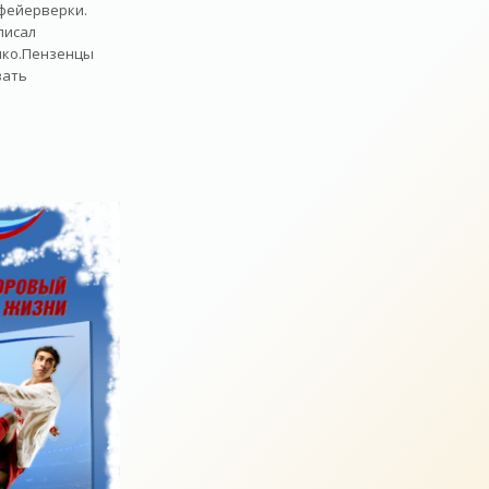
 фейерверки.
писал
нко.Пензенцы
вать