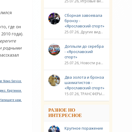
25.07.26, Игровые виды спорта / Другие виды спорта / Плавание / ТРАНСФЕРЫ / Видео новости / Спорт
елился
Сборная завоевала
бронзу -
«Ярославский спорт»
то, где он
25.07.26, Другие виды спорта / Стрельба / Плавание / ЛИГА ЧЕМПИОНОВ / Спорт / Видео новости
2010 года).
Берегите
Доплыли до серебра
ми родными
- «Ярославский
 рассказал
спорт»
25.07.26, Новости разное / Гребля / Многоборье / Плавание / Другие виды спорта / Водные виды спорта / Видео новости / Спорт
Два золота и бронза
r News Service.
шахматистов -
«Ярославский спорт»
екс. Картинки.
15.07.26, ТРАНСФЕРЫ / Новости разное / Другие виды спорта / Видео новости / Спорт
Напишите нам.
РАЗНОЕ НО
ИНТЕРЕСНОЕ
Крупное поражение