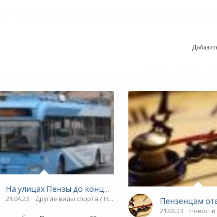
Добавит
На улицах Пензы до конца сентября появятся 90 новы
ут задействованы в СВО» - СПОРТ
21.04.23
Другие виды спорта / Новости разное / Плавание / Спорт
Пензенцам отв
ЕЖНОЕ ПЕРВЕНСТВО / Спорт
21.03.23
Новости 