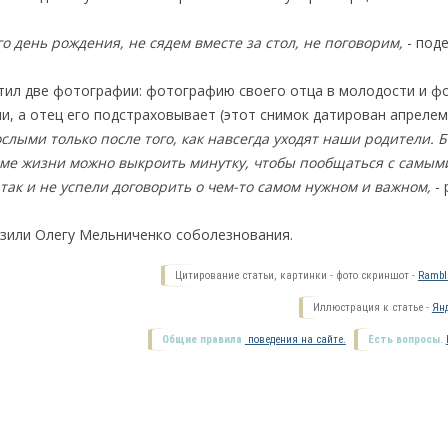
го день рождения, не сядем вместе за стол, не поговорим,
- под
стил две фотографии: фотографию своего отца в молодости и фо
, а отец его подстраховывает (этот снимок датирован апрелем 
слыми только после того, как навсегда уходят наши родители. 
тме жизни можно выкроить минутку, чтобы пообщаться с самы
так и не успели договорить о чем-то самом нужном и важном,
-
зили Олегу Мельниченко соболезнования.
Цитирование статьи, картинки - фото скриншот -
Ramble
Иллюстрация к статье -
Янд
Общие правила
поведения на сайте.
Есть вопросы.