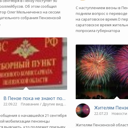
а сентября в Пензу поступят 90
роллейбусов. Об этом сообщил
С наступлением весны в Пе
тор Олег Мельниченко на сессии
подняли вопрос о переводе
ательного собрания Пензенской
на саратовское время.О пе
,
саратовское время житель
попросила губернатора
В Пензе пока не знают порядок призыва по мобилиза
22.09.22
Плавание / Другие виды спорта / Новости разное / ВЕЛОС
Жителям Пензе
22.07.23
Новости 
ского центра города - СПОРТ
ообщения о начавшейся 21 сентября
ной мобилизации пензенцы
ЛОСПОРТ / Новости разное / Спорт
Жителям Пензенской облас
я выяснить, кто подлежит призыву