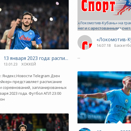
иком». Таблица переходов КХЛ - «Хоккей»
«Локомотив-Ку
14.07.18
Баскетб
...
13 января 2023 года: расписание спортивных трансляц
13.01.23
ХОККЕЙ
: Яндекс.Новости Telegram Дзен
йкер» представляет расписание
и соревнований, запланированных
варя 2023 года. Футбол АПЛ 23:00
тон
грегора (Фото) - «ЕДИНОБОРСТВА»