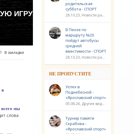
родительская
суббота - СПОРТ
УЮ ИГРУ С
28.10.23, Новости разное / Плавание / Спорт
В Пензе по
маршруту №20
пойдут автобусы
средней
вместимости - СПОРТ
В закладки
28.10.23, Новости разное / Другие виды спорта / Видео новости / Плавание / Спорт
НЕ ПРОПУСТИТЕ
Успех в
 в
Поднебесной -
«Ярославский спорт»
05.08.26, Другие виды спорта / Шахматы / Новости разное / Спорт
А всего мы
дит слова
Турнир памяти
Скрабова -
«Ярославский спорт»