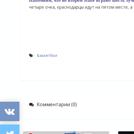
Напомним, что во втором этапе играют шесть лу
четыре очка, краснодарцы идут на пятом месте, а 
Баскетбол
Комментарии (0)