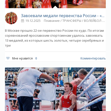
Завоевали медали первенства России - «Ярославский спорт»
19.12.2025
Плавание / ТРАНСФЕРЫ / ВОЛЕЙБОЛ / Видео новости / Спорт
В Москве прошло 22-ое первенство России по кудо. По итогам
соревнований ярославским спортсменам удалось завоевать
13 медалей, из которых шесть золотых, четыре серебряных и
три
Мне нравится
0
Комментировать