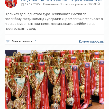
19.12.2025
Плавание / Новости разное / ВОЛЕЙБОЛ / Видео новости / Спорт
В рамках двенадцатого тура Чемпионата России по
волейболу среди команд Суперлиги «Ярославич» встречался в
Москве с местным «Динамо». Ярославские волейболисты,
проигрывая по ходу
Мне нравится
0
Комментировать