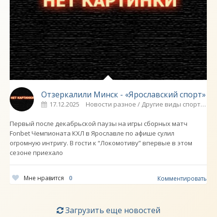
Отзеркалили Минск - «Ярославский спорт»
17.12.2025
Новости разное / Другие виды спорта / Плавание / Спорт / ЛЕГКАЯ АТЛЕТИКА / Коньки / ТЕННИС / Игровые виды спорта / Видео новости / ТРАНСФЕРЫ / Прыжки в воду / Баскетбол / Парапланеризм
Первый после декабрьской паузы на игры сборных матч
Fonbet Чемпионата КХЛ в Ярославле по афише сулил
огромную интригу. В гости к “Локомотиву” впервые в этом
сезоне приехало
Мне нравится
0
Комментировать
Загрузить еще новостей