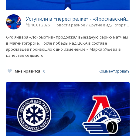
Уступили в «перестрелке» - «Ярославский спорт»
10.01.2026
Новости разное / Другие виды спорта / Прыжки в воду / Синхронное плавание / Видео новости / Игровые виды спорта / Спорт / Многоборье / Борьба
6-го января «Локомотив» продолжал выездную серию матчем
в Магнитогорске. После победы над ЦСКА в составе
ярославцев произошло одно изменение – Марка Ульева в
качестве седьмого
Мне нравится
0
Комментировать
О