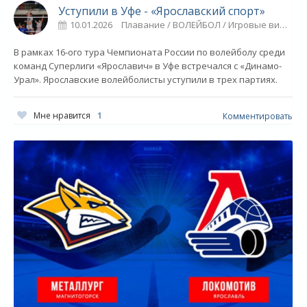
Уступили в Уфе - «Ярославский спорт»
10.01.2026
Плавание / ВОЛЕЙБОЛ / Игровые виды спорта / Видео новости / Спорт
В рамках 16-ого тура Чемпионата России по волейболу среди
команд Суперлиги «Ярославич» в Уфе встречался с «Динамо-
Урал». Ярославские волейболисты уступили в трех партиях.
Мне нравится
1
Комментировать