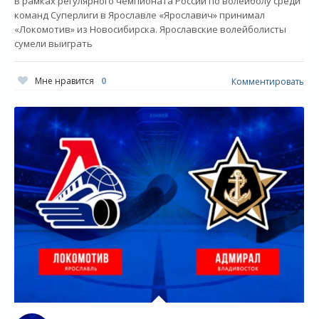
В рамках регулярного чемпионата России по волейболу среди
команд Суперлиги в Ярославле «Ярославич» принимал
«Локомотив» из Новосибирска. Ярославские волейболисты
сумели выиграть
Мне нравится
0
Комментировать