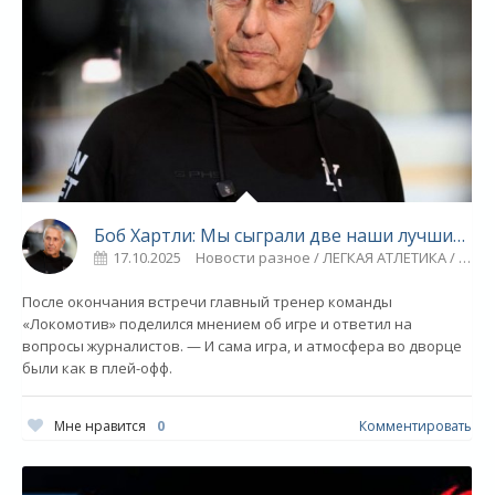
Боб Хартли: Мы сыграли две наши лучшие игры против ЦСКА - «Ярославский спорт»
17.10.2025
Новости разное / ЛЕГКАЯ АТЛЕТИКА / МОЛОДЕЖНОЕ ПЕРВЕНСТВО / Игровые виды спорта / Стрельба / Плавание / Другие виды спорта / Видео новости / ТЕННИС / ГОЛЬФ / Спорт / ХОККЕЙ / Многоборье
После окончания встречи главный тренер команды
«Локомотив» поделился мнением об игре и ответил на
вопросы журналистов. — И сама игра, и атмосфера во дворце
были как в плей-офф.
Мне нравится
0
Комментировать