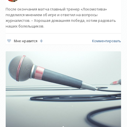
После окончания матча главный тренер «Локомотива»
поделился мнением об игре и ответил на вопросы
журналистов. – Хорошая домашняя победа, хотим радовать
наших болельщиков.
Мне нравится
0
Комментировать