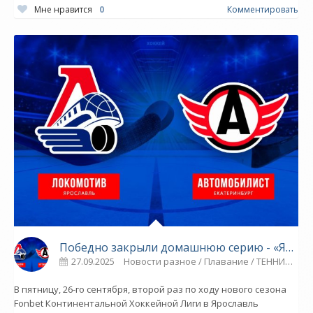
Мне нравится
0
Комментировать
Победно закрыли домашнюю серию - «Ярославский спорт»
27.09.2025
Новости разное / Плавание / ТЕННИС / ЛЕГКАЯ АТЛЕТИКА / Прыжки в воду / Другие виды спорта / ТРАНСФЕРЫ / Игровые виды спорта / ЛИГА ЧЕМПИОНОВ / Борьба / Видео новости / Спорт
В пятницу, 26-го сентября, второй раз по ходу нового сезона
Fonbet Континентальной Хоккейной Лиги в Ярославль