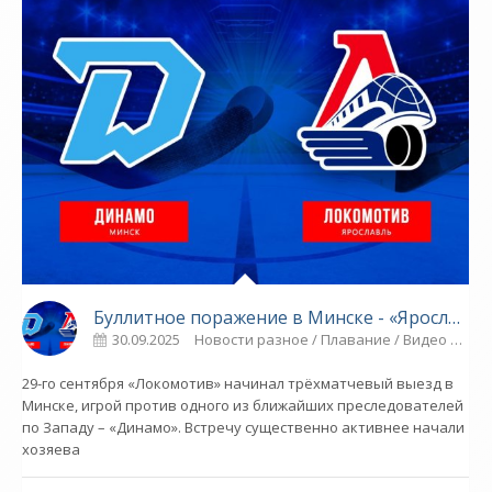
Буллитное поражение в Минске - «Ярославский спорт»
30.09.2025
Новости разное / Плавание / Видео новости / Игровые виды спорта / ТЕННИС / Другие виды спорта / Спорт
29-го сентября «Локомотив» начинал трёхматчевый выезд в
Минске, игрой против одного из ближайших преследователей
по Западу – «Динамо». Встречу существенно активнее начали
хозяева