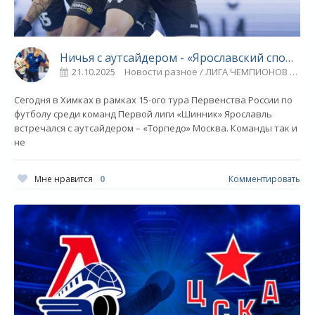
Ничья с аутсайдером - «Ярославский спорт»
21.10.2025
Новости разное / ЛИГА ЧЕМПИОНОВ / ФУТБОЛ / Плавание / Игровые виды спорта / Спорт
Сегодня в Химках в рамках 15-ого тура Первенства России по
футболу среди команд Первой лиги «Шинник» Ярославль
встречался с аутсайдером – «Торпедо» Москва. Команды так и
не
Мне нравится
0
Комментировать
О