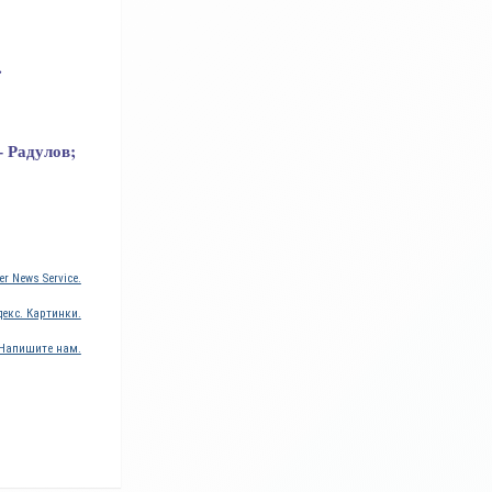
.
– Радулов;
r News Service.
екс. Картинки.
Напишите нам.