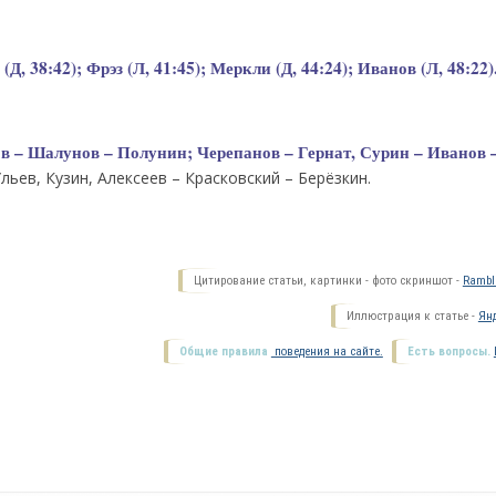
(Д, 38:42); Фрэз (Л, 41:45); Меркли (Д, 44:24); Иванов (Л, 48:22)
ов – Шалунов – Полунин; Черепанов – Гернат, Сурин – Иванов 
ьев, Кузин, Алексеев – Красковский – Берёзкин.
Цитирование статьи, картинки - фото скриншот -
Ramble
Иллюстрация к статье -
Янд
Общие правила
поведения на сайте.
Есть вопросы.