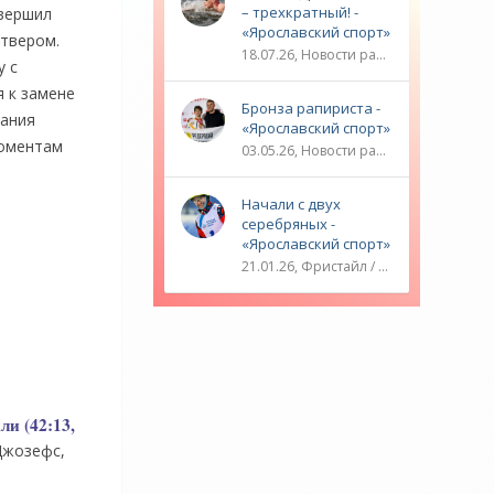
– трехкратный! -
авершил
«Ярославский спорт»
етвером.
18.07.26, Новости разное / ТРАНСФЕРЫ / Плавание / ОЛИМПИЙСКИЕ ИГРЫ / Водные виды спорта / Видео новости / Спорт
у с
я к замене
Бронза рапириста -
чания
«Ярославский спорт»
моментам
03.05.26, Новости разное / ОЛИМПИЙСКИЕ ИГРЫ / Плавание / Фехтование / Другие виды спорта / ТЕННИС / Видео новости / Спорт
Начали с двух
серебряных -
«Ярославский спорт»
21.01.26, Фристайл / Плавание / ОЛИМПИЙСКИЕ ИГРЫ / Игровые виды спорта / Видео новости / Спорт
ли (42:13,
(Джозефс,