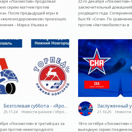
нваря «Локомотив» продолжал
22-го декабря «Локомотив»
юю серию матчем против
заключительный домашний
ка». После предыдущей игры в
уходящего года. Сопернико
 «железнодорожников» произошло
был ХК «Сочи». По сравнени
енения – Марка Ульева и
против «Автомобилиста» в
«Ярославский спорт»
 виды спорта / Парапланеризм / ВЕЛОСПОРТ / ТРАНСФЕРЫ / ГОЛЬФ / С
Безголевая суббота - «Ярославский спорт»
Заслуженный у
25.11.24
Новости разное / Игровые виды спорта / Синхронное плав
21.10.25
Новости 
оября «Локомотив» в третий раз за
18-го октября «Локомотив» 
грал против нижегородского
выездную серию поединком