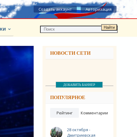
Создать аккаунт
Авторизация
Найти
КИ
НОВОСТИ СЕТИ
ДОБАВИТЬ БАННЕР
ПОПУЛЯРНОЕ
Рейтинг
Комментарии
28 октября -
Дмитриевская