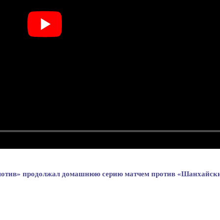
омотив» продолжал домашнюю серию матчем против «Шанхайск