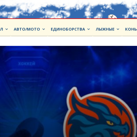
ОЛ
АВТО/МОТО
ЕДИНОБОРСТВА
ЛЫЖНЫЕ
КОНЬ