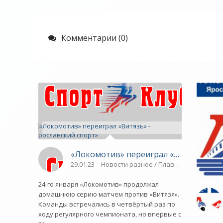
Комментарии (0)
«Локомотив» переиграл «Витязь» - «Я
29.01.23
Новости разное / Плавание / Другие
24-го января «Локомотив» продолжал
домашнюю серию матчем против «Витязя».
Команды встречались в четвёртый раз по
ходу регулярного чемпионата, но впервые с