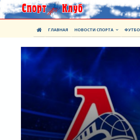
ГЛАВНАЯ
НОВОСТИ СПОРТА
ФУТБ