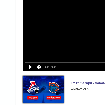
0:00
/ 0:00
19-го ноября «Лок
Драконов».