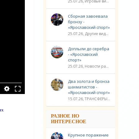
25.07.26, Игровые виды спорта / Другие виды спорта / Плавание / ТРАНСФЕРЫ / Видео новости / Спорт
Сборная завоевала
бронзу -
«Ярославский спорт»
25.07.26, Другие виды спорта / Стрельба / Плавание / ЛИГА ЧЕМПИОНОВ / Спорт / Видео новости
Доплыли до серебра
- «Ярославский
спорт»
25.07.26, Новости разное / Гребля / Многоборье / Плавание / Другие виды спорта / Водные виды спорта / Видео новости / Спорт
Два золота и бронза
шахматистов -
«Ярославский спорт»
15.07.26, ТРАНСФЕРЫ / Новости разное / Другие виды спорта / Видео новости / Спорт
их
РАЗНОЕ НО
ИНТЕРЕСНОЕ
Крупное поражение