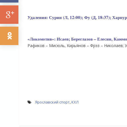
Удаления:
Сурин (Л, 12:00); Фу (Д, 18:37); Харпур 
«Локомотив»:
Исаев; Береглазов – Елесин, Каюм
Рафиков – Мисюль, Кирьянов – Фрэз – Николаев; Ул
Ярославский спорт
,
КХЛ