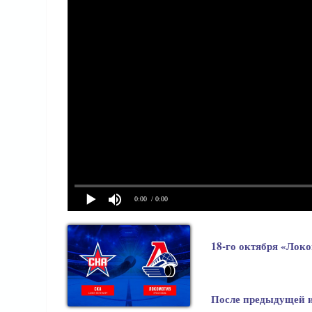
0:00
/ 0:00
18-го октября «Лок
После предыдущей и