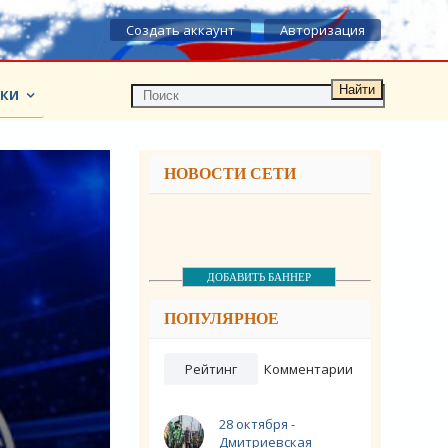
Создать аккаунт
Авторизация
Найти
КИ
НОВОСТИ СЕТИ
ДОБАВИТЬ БАННЕР
ПОПУЛЯРНОЕ
Рейтинг
Комментарии
28 октября -
Дмитриевская