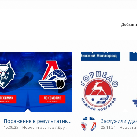
Добавит
рт»
Поражение в результативной игре - «Ярославский спо
Заслужили уда
е / Игровые виды спорта / Спорт / Другие виды спорта / ГОЛЬФ / Ко
15.09.25
Новости разное / Другие виды спорта / ГОЛЬФ / Игровые 
25.11.24
Новости 