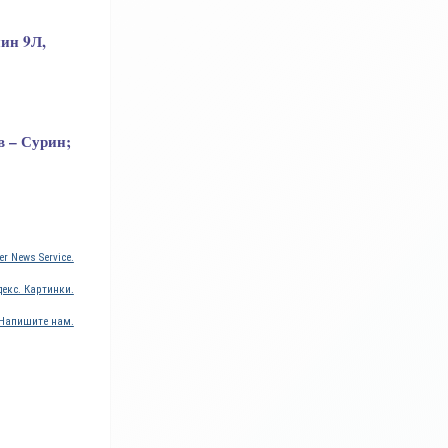
нин 9Л,
в – Сурин;
r News Service.
екс. Картинки.
Напишите нам.