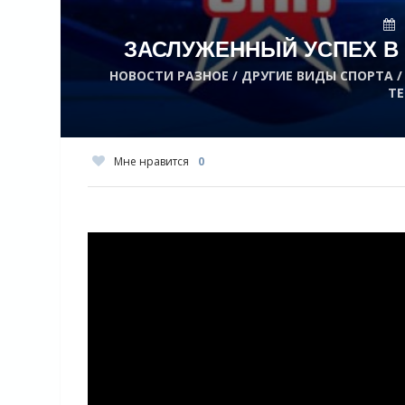
ЗАСЛУЖЕННЫЙ УСПЕХ В 
НОВОСТИ РАЗНОЕ / ДРУГИЕ ВИДЫ СПОРТА / 
ТЕ
Мне нравится
0