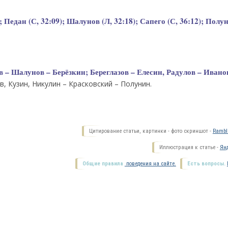
; Педан (С, 32:09); Шалунов (Л, 32:18); Сапего (С, 36:12); Полу
 – Шалунов – Берёзкин; Береглазов – Елесин, Радулов – Ивано
, Кузин, Никулин – Красковский – Полунин.
Цитирование статьи, картинки - фото скриншот -
Ramble
Иллюстрация к статье -
Янд
Общие правила
поведения на сайте.
Есть вопросы.