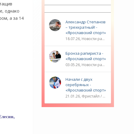
ытащив
-- Самое большое богатство — это ум.
е, однако
Самая большая нищета — глупость. Из
всех страхов самый пугающий —
ом, а за 14
самолюбование.
Александр Степанов
– трехкратный! -
-- Лучшее, что можно сделать с хорошим
«Ярославский спорт»
советом, это пропустить его мимо ушей.
Он никогда не бывает полезен никому,
18.07.26, Новости разное / ТРАНСФЕРЫ / Плавание / ОЛИМПИЙСКИЕ ИГРЫ / Водные виды спорта / Видео новости / Спорт
кроме того, кто его дал.
-- Люблю давать советы и очень не люблю,
Бронза рапириста -
когда их дают мне.
«Ярославский спорт»
03.05.26, Новости разное / ОЛИМПИЙСКИЕ ИГРЫ / Плавание / Фехтование / Другие виды спорта / ТЕННИС / Видео новости / Спорт
Начали с двух
серебряных -
«Ярославский спорт»
21.01.26, Фристайл / Плавание / ОЛИМПИЙСКИЕ ИГРЫ / Игровые виды спорта / Видео новости / Спорт
Елесин,