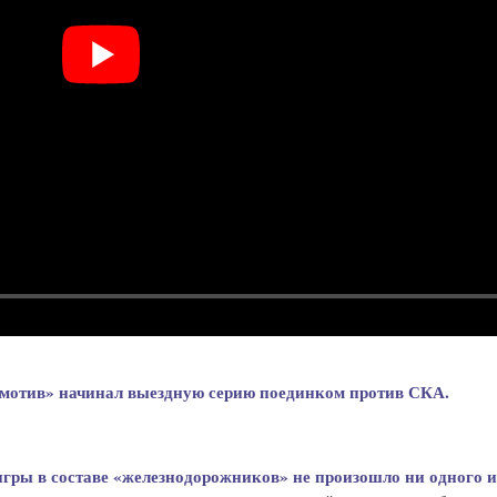
омотив» начинал выездную серию поединком против СКА.
гры в составе «железнодорожников» не произошло ни одного и