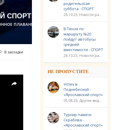
родительская
суббота - СПОРТ
Й СПОРТ»
28.10.23, Новости разное / Плавание / Спорт
ОННОЕ ПЛАВАНИЕ /
В Пензе по
маршруту №20
пойдут автобусы
средней
вместимости - СПОРТ
В закладки
28.10.23, Новости разное / Другие виды спорта / Видео новости / Плавание / Спорт
НЕ ПРОПУСТИТЕ
Успех в
Поднебесной -
«Ярославский спорт»
05.08.26, Другие виды спорта / Шахматы / Новости разное / Спорт
Турнир памяти
Скрабова -
«Ярославский спорт»