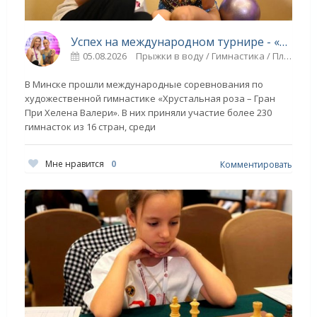
Успех на международном турнире - «Ярославский спорт»
05.08.2026
Прыжки в воду / Гимнастика / Плавание / Новости разное / Видео новости / Спорт
В Минске прошли международные соревнования по
художественной гимнастике «Хрустальная роза – Гран
При Хелена Валери». В них приняли участие более 230
гимнасток из 16 стран, среди
Мне нравится
0
Комментировать
О