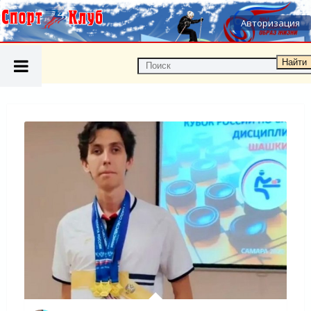
Авторизация
Найти