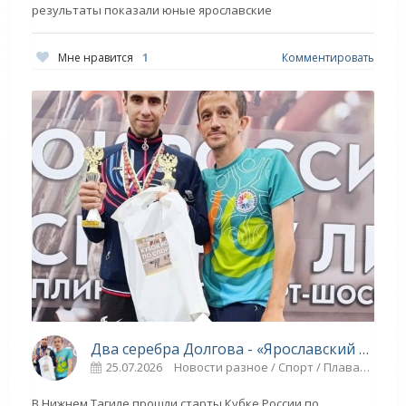
результаты показали юные ярославские
Мне нравится
1
Комментировать
Два серебра Долгова - «Ярославский спорт»
25.07.2026
Новости разное / Спорт / Плавание / Видео новости
В Нижнем Тагиле прошли старты Кубке России по