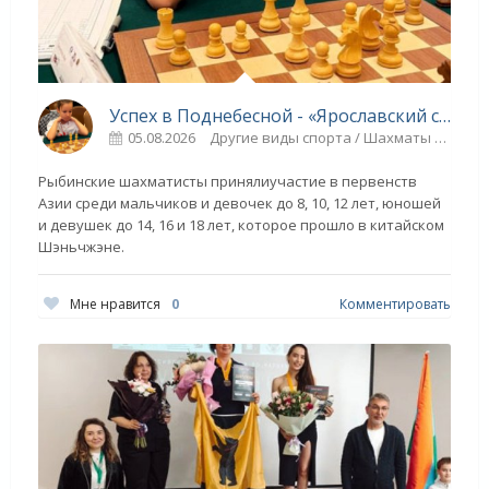
Успех в Поднебесной - «Ярославский спорт»
05.08.2026
Другие виды спорта / Шахматы / Новости разное / Спорт
Рыбинские шахматисты принялиучастие в первенств
Азии среди мальчиков и девочек до 8, 10, 12 лет, юношей
и девушек до 14, 16 и 18 лет, которое прошло в китайском
Шэньчжэне.
Мне нравится
0
Комментировать