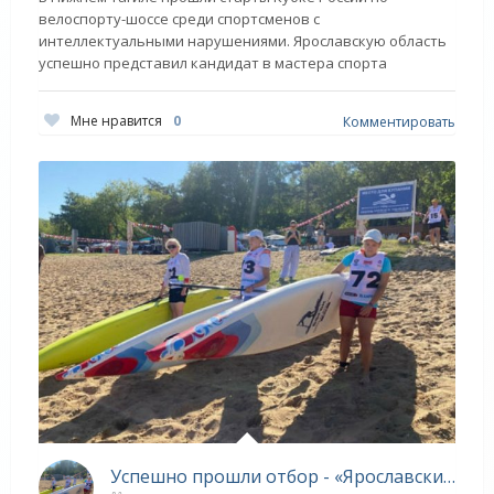
велоспорту-шоссе среди спортсменов с
интеллектуальными нарушениями. Ярославскую область
успешно представил кандидат в мастера спорта
Мне нравится
0
Комментировать
Успешно прошли отбор - «Ярославский спорт»