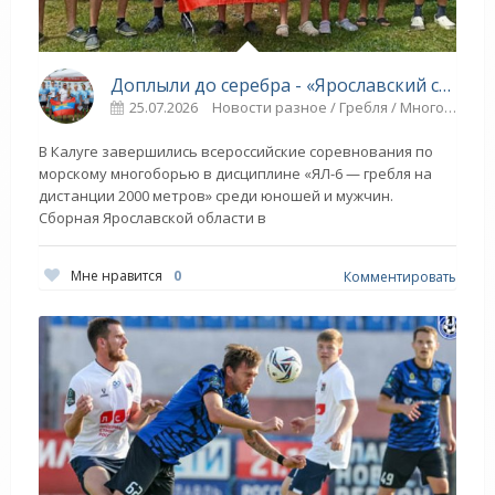
Доплыли до серебра - «Ярославский спорт»
25.07.2026
Новости разное / Гребля / Многоборье / Плавание / Другие виды спорта / Водные виды спорта / Видео новости / Спорт
В Калуге завершились всероссийские соревнования по
морскому многоборью в дисциплине «ЯЛ-6 — гребля на
дистанции 2000 метров» среди юношей и мужчин.
Сборная Ярославской области в
Мне нравится
0
Комментировать