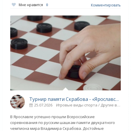
Мне нравится
0
Комментировать
Турнир памяти Скрабова - «Ярославский спорт»
25.07.2026
Игровые виды спорта / Другие виды спорта / Плавание / ТРАНСФЕРЫ / Видео новости / Спорт
В Ярославле успешно прошли Всероссийские
соревнования по русским шашкам памяти двукратного
чемпиона мира Владимира Скрабова. Достойные