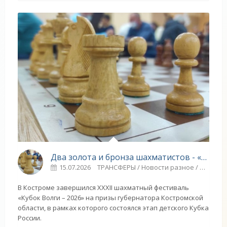
Два золота и бронза шахматистов - «Ярославский спорт»
15.07.2026
ТРАНСФЕРЫ / Новости разное / Другие виды спорта / Видео новости / Спорт
В Костроме завершился XXХII шахматный фестиваль
«Кубок Волги – 2026» на призы губернатора Костромской
области, в рамках которого состоялся этап детского Кубка
России.