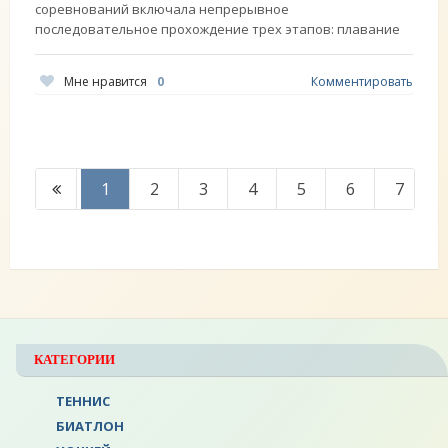
соревнований включала непрерывное
последовательное прохождение трех этапов: плавание
Мне нравится
0
Комментировать
1
2
3
4
5
6
7
КАТЕГОРИИ
ТЕННИС
БИАТЛОН