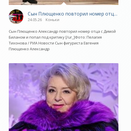
Сын Плющенко повторил номер отца с Димо
24.05.26
Коньки
Сын Плющенко Александр повторил номер отца с Димой
Биланом и попал под критику [/ur_]Фото: Пелагия
Тихонова / РИА Новости Сын фигуриста Евгения
Плющенко Александр