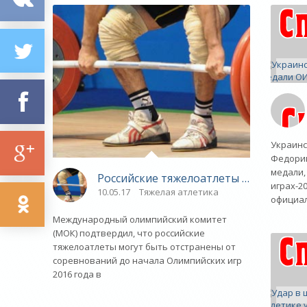
Украинс
Федориш
медали,
Российские тяжелоатлеты могут быть 
играх-2
10.05.17
Тяжелая атлетика
официа
Международный олимпийский комитет
(МОК) подтвердил, что российские
тяжелоатлеты могут быть отстранены от
соревнований до начала Олимпийских игр
2016 года в