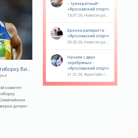
– трехкратный! -
«Ярославский спорт»
 будет хуже - «Велоспорт»
18.07.26, Новости разное / ТРАНСФЕРЫ / Плавание / ОЛИМПИЙСКИЕ ИГРЫ / Водные виды спорта / Видео новости / Спорт
Бронза рапириста -
«Ярославский спорт»
03.05.26, Новости разное / ОЛИМПИЙСКИЕ ИГРЫ / Плавание / Фехтование / Другие виды спорта / ТЕННИС / Видео новости / Спорт
Начали с двух
серебряных -
«Ярославский спорт»
тиборку Викторию Терещук бронзы ОИ-2008 - «Многоб
21.01.26, Фристайл / Плавание / ОЛИМПИЙСКИЕ ИГРЫ / Игровые виды спорта / Видео новости / Спорт
рье
ий комитет
тиборку
Олимпийских
оверки допинг-