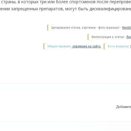
 страны, в которых три или более спортсменов после перепрове
нении запрещенных препаратов, могут быть дисквалифицированы
Цитирование статьи, картинки - фото скриншот -
Ramble
Иллюстрация к статье -
Янд
Общие правила
поведения на сайте.
Есть вопросы.
Добавит