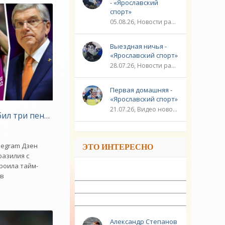
- «Ярославский
спорт»
05.08.26, Новости разное / Плавание / ФУТБОЛ / ЛИГА ЧЕМПИОНОВ / Видео новости / Игровые виды спорта / Спорт
Выездная ничья -
«Ярославский спорт»
28.07.26, Новости разное / ЛИГА ЧЕМПИОНОВ / ФУТБОЛ / Плавание / ГОЛЬФ / Игровые виды спорта / Видео новости / Спорт
ОИ-2008 - «БОРЬБА»
Первая домашняя -
«Ярославский спорт»
21.07.26, Видео новости / ЛИГА ЧЕМПИОНОВ / ФУТБОЛ / Плавание / Новости разное / Игровые виды спорта / Спорт
ил три пенальти на ЧМ-2022, Роналду согласовал контр
елая атлетика»
legram Дзен
ЭТО ИНТЕРЕСНО
разилия с
роила тайм-
 в
Александр Степанов