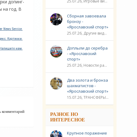
25.07.26, Игровые виды спорта / Другие виды спорта / Плавание / ТРАНСФЕРЫ / Видео новости / Спорт
рки допинг-
 на год. В
Сборная завоевала
бронзу -
«Ярославский спорт»
r News Service.
25.07.26, Другие виды спорта / Стрельба / Плавание / ЛИГА ЧЕМПИОНОВ / Спорт / Видео новости
екс. Картинки.
Доплыли до серебра
Напишите нам.
- «Ярославский
спорт»
25.07.26, Новости разное / Гребля / Многоборье / Плавание / Другие виды спорта / Водные виды спорта / Видео новости / Спорт
Два золота и бронза
шахматистов -
«Ярославский спорт»
15.07.26, ТРАНСФЕРЫ / Новости разное / Другие виды спорта / Видео новости / Спорт
ь комментарий
РАЗНОЕ НО
ИНТЕРЕСНОЕ
Крупное поражение