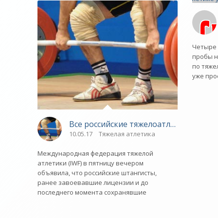
Четыре 
пробы н
по тяже
уже про
Все российские тяжелоатлеты отстран
10.05.17
Тяжелая атлетика
Международная федерация тяжелой
атлетики (IWF) в пятницу вечером
объявила, что российские штангисты,
ранее завоевавшие лицензии и до
последнего момента сохранявшие