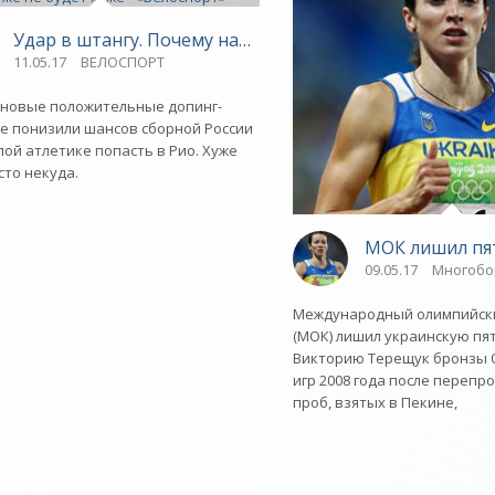
Удар в штангу. Почему нашей тяжелой атлетике уже не
11.05.17
ВЕЛОСПОРТ
новые положительные допинг-
е понизили шансов сборной России
лой атлетике попасть в Рио. Хуже
сто некуда.
МОК лишил пя
09.05.17
Многобо
ены от ОИ-2016 - «Тяжелая атлетика»
Международный олимпийск
(МОК) лишил украинскую пя
Викторию Терещук бронзы 
игр 2008 года после перепр
проб, взятых в Пекине,