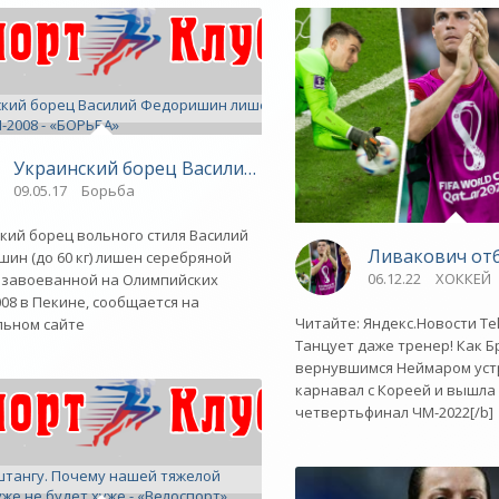
Украинский борец Василий Федоришин лишен медали 
09.05.17
Борьба
кий борец вольного стиля Василий
Ливакович отб
ин (до 60 кг) лишен серебряной
06.12.22
ХОККЕЙ
 завоеванной на Олимпийских
отстранены от соревнований до начала ОИ-2016 - «Тяж
008 в Пекине, сообщается на
Читайте: Яндекс.Новости Te
льном сайте
Танцует даже тренер! Как Б
вернувшимся Неймаром уст
карнавал с Кореей и вышла
четвертьфинал ЧМ-2022[/b]