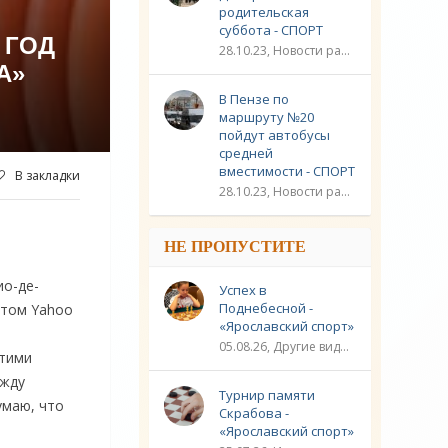
родительская
суббота - СПОРТ
 ГОД
28.10.23, Новости разное / Плавание / Спорт
А»
В Пензе по
маршруту №20
пойдут автобусы
средней
вместимости - СПОРТ
В закладки
28.10.23, Новости разное / Другие виды спорта / Видео новости / Плавание / Спорт
НЕ ПРОПУСТИТЕ
ио-де-
Успех в
Поднебесной -
этом Yahoo
«Ярославский спорт»
05.08.26, Другие виды спорта / Шахматы / Новости разное / Спорт
Этими
 жду
Турнир памяти
умаю, что
Скрабова -
«Ярославский спорт»