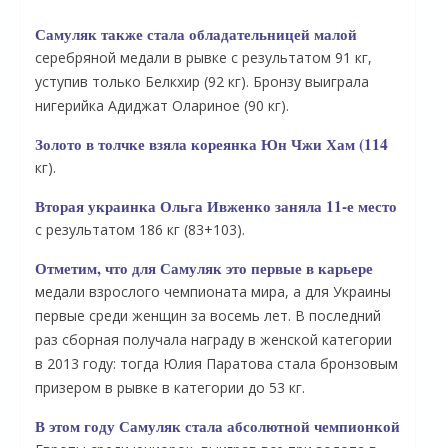
Самуляк также стала обладательницей малой
серебряной медали в рывке с результатом 91 кг,
уступив только Белкхир (92 кг). Бронзу выиграла
нигерийка Адиджат Олариное (90 кг).
Золото в толчке взяла кореянка Юн Чжи Хам (114
кг).
Вторая украинка Ольга Ивженко заняла 11-е место
с результатом 186 кг (83+103).
Отметим, что для Самуляк это первые в карьере
О
медали взрослого чемпионата мира, а для Украины
первые среди женщин за восемь лет. В последний
раз сборная получала награду в женской категории
в 2013 году: тогда Юлия Паратова стала бронзовым
призером в рывке в категории до 53 кг.
В этом году Самуляк стала абсолютной чемпионкой