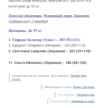
Европы среди юниорок, выиграв все три золота в
категории до 55 кг.
Тяжелая атлетика. Чемпионат мира. Ташкент
(Узбекистан), 7 декабря
Женщины. До 55 кг
1. Гофране Белкхир (Тунис) – 203 (92+111)
2. Адиджат Олариное (Нигерия) – 203 (90+113)
3. Светлана Самуляк (Украина) – 201 (91+110)
…
11. Ольга Ивженко (Укриана) – 186 (83+103)
Цитирование статьи, картинки - фото скриншот -
Rambler News
Service.
Иллюстрация к статье -
Яндекс. Картинки.
Есть вопросы.
Напишите нам.
Общие правила
поведения на сайте.