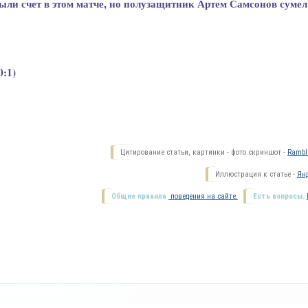
ыли счет в этом матче, но полузащитник Артем Самсонов сумел
0:1)
Цитирование статьи, картинки - фото скриншот -
Ramble
Иллюстрация к статье -
Янд
Общие правила
поведения на сайте.
Есть вопросы.