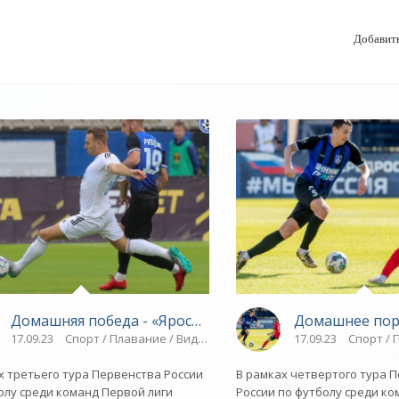
Добавит
лавский спорт»
Домашняя победа - «Ярославский спорт»
Домашнее пора
ТБОЛ / ЛИГА ЧЕМПИОНОВ
17.09.23
Спорт / Плавание / Видео новости / ФУТБОЛ / ЛИГА ЧЕМ
17.09.23
Спорт / 
х третьего тура Первенства России
В рамках четвертого тура 
олу среди команд Первой лиги
России по футболу среди к