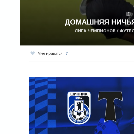
ДОМАШНЯЯ НИЧЬЯ
ЛИГА ЧЕМПИОНОВ / ФУТБО
Мне нравится
7