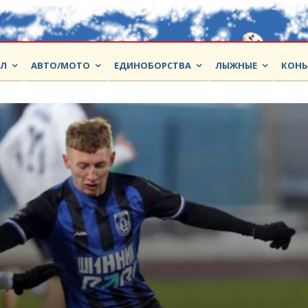
ОЛ
АВТО/МОТО
ЕДИНОБОРСТВА
ЛЫЖНЫЕ
КОНЬ