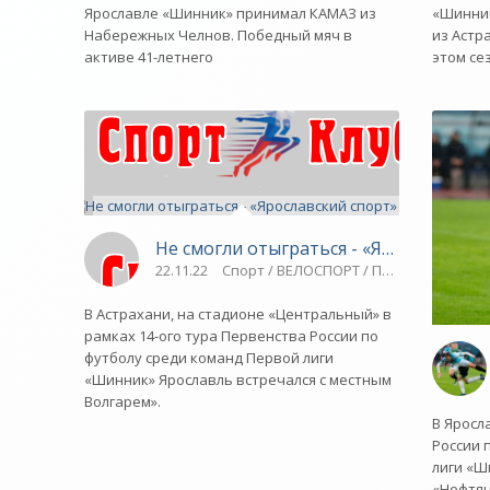
Ярославле «Шинник» принимал КАМАЗ из
«Шинник
Набережных Челнов. Победный мяч в
из Астр
активе 41-летнего
этом се
Не смогли отыграться - «Ярославский 
22.11.22
Спорт / ВЕЛОСПОРТ / Плавание / Игр
В Астрахани, на стадионе «Центральный» в
рамках 14-ого тура Первенства России по
футболу среди команд Первой лиги
«Шинник» Ярославль встречался с местным
Волгарем».
В Яросл
России 
лиги «Ш
«Нефтян