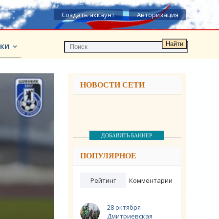
Создать аккаунт
Авторизация
Найти
КИ
НОВОСТИ СЕТИ
ДОБАВИТЬ БАННЕР
ПОПУЛЯРНОЕ
Рейтинг
Комментарии
28 октября -
Дмитриевская