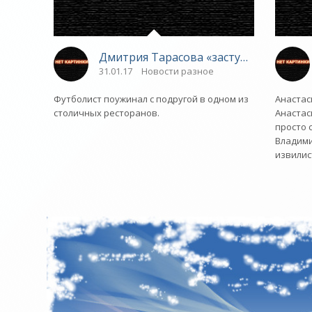
Дмитрия Тарасова «застукали» на сви
31.01.17
Новости разное
Футболист поужинал с подругой в одном из
Анастас
столичных ресторанов.
Анастас
просто 
Владими
извили