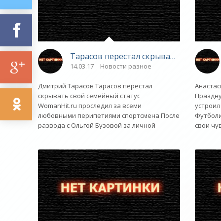
Тарасов перестал скрывать свой семе
14.03.17
Новости разное
Дмитрий Тарасов Тарасов перестал
Анастас
скрывать свой семейный статус
Праздну
WomanHit.ru проследил за всеми
устроил
любовными перипетиями спортсмена После
Футболи
развода с Ольгой Бузовой за личной
свои чу