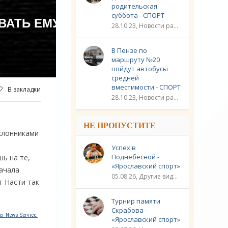
родительская
суббота - СПОРТ
ВАТЬ ЕМУ
28.10.23, Новости разное / Плавание / Спорт
В Пензе по
маршруту №20
пойдут автобусы
средней
вместимости - СПОРТ
В закладки
28.10.23, Новости разное / Другие виды спорта / Видео новости / Плавание / Спорт
НЕ ПРОПУСТИТЕ
клонниками
Успех в
Поднебесной -
ь на те,
«Ярославский спорт»
начала
05.08.26, Другие виды спорта / Шахматы / Новости разное / Спорт
т Насти так
Турнир памяти
Скрабова -
r News Service.
«Ярославский спорт»