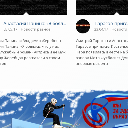
дании с брюнеткой - «Новости»
Анастасия Панина: «Я боялась, что у нас просто служе
Тарасов пригл
05.05.17
Новости разное
23.04.17
Новости
ия Панина и Владимир Жеребцов
Дмитрий Тарасов и Анастас
ия Панина: «Я боялась, что у нас
Тарасов пригласил Костенко
служебный роман» Актриса и ее муж
Пара появилась вместе на 
р Жеребцов рассказали о своем
рэпера Мота Футболист Дм
стом
впервые вывел в