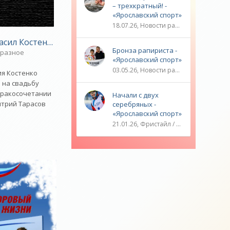
– трехкратный! -
«Ярославский спорт»
18.07.26, Новости разное / ТРАНСФЕРЫ / Плавание / ОЛИМПИЙСКИЕ ИГРЫ / Водные виды спорта / Видео новости / Спорт
бный роман» - «Новости»
асил Костенко на свадьбу - «Новости»
Бронза рапириста -
 разное
«Ярославский спорт»
03.05.26, Новости разное / ОЛИМПИЙСКИЕ ИГРЫ / Плавание / Фехтование / Другие виды спорта / ТЕННИС / Видео новости / Спорт
ия Костенко
 на свадьбу
бракосочетании
Начали с двух
итрий Тарасов
серебряных -
«Ярославский спорт»
21.01.26, Фристайл / Плавание / ОЛИМПИЙСКИЕ ИГРЫ / Игровые виды спорта / Видео новости / Спорт