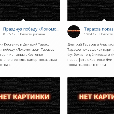
йный статус - «Новости»
Празднуя победу «Локомотива», Тарасов устроил горя
Тарасов показ
05.05.17
Новости разное
10.04.17
Новости
ия Костенко и Дмитрий Тарасо
Дмитрий Тарасов и Анастас
я победу «Локомотива», Тарасов
Тарасов показал, как пари
 горячие танцы с Костенко
Футболист опубликовал в «
ст, не стесняясь камер, показывал
новое фото с Костенко Дми
вства к
снова выложил в своем