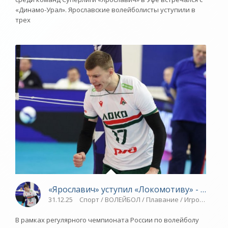
«Динамо-Урал». Ярославские волейболисты уступили в
трех
«Ярославич» уступил «Локомотиву» - «Ярос
31.12.25
Спорт / ВОЛЕЙБОЛ / Плавание / Игровые вид
В рамках регулярного чемпионата России по волейболу