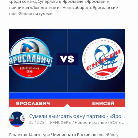
среди команд Суперлиги в Ярославле «Ярославич»
принимал «Локомотив» из Новосибирска. Ярославские
волейболисты сумели
Сумели выиграть одну партию - «Ярославск
22.12.25
ТРАНСФЕРЫ / Новости разное / ВОЛЕЙБОЛ / Пл
В рамках 14-ого тура Чемпионата России по волейболу