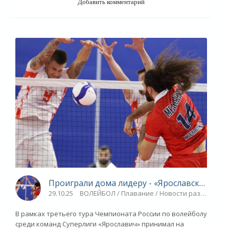
Добавить комментарий
Проиграли дома лидеру - «Ярославский спо
29.10.25
ВОЛЕЙБОЛ / Плавание / Новости разное / Игр
В рамках третьего тура Чемпионата России по волейболу
среди команд Суперлиги «Ярославич» принимал на