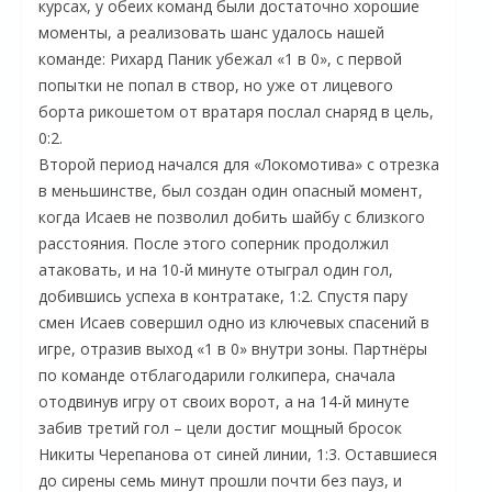
курсах, у обеих команд были достаточно хорошие
моменты, а реализовать шанс удалось нашей
команде: Рихард Паник убежал «1 в 0», с первой
попытки не попал в створ, но уже от лицевого
борта рикошетом от вратаря послал снаряд в цель,
0:2.
Второй период начался для «Локомотива» с отрезка
в меньшинстве, был создан один опасный момент,
когда Исаев не позволил добить шайбу с близкого
расстояния. После этого соперник продолжил
атаковать, и на 10-й минуте отыграл один гол,
добившись успеха в контратаке, 1:2. Спустя пару
смен Исаев совершил одно из ключевых спасений в
игре, отразив выход «1 в 0» внутри зоны. Партнёры
по команде отблагодарили голкипера, сначала
отодвинув игру от своих ворот, а на 14-й минуте
забив третий гол – цели достиг мощный бросок
Никиты Черепанова от синей линии, 1:3. Оставшиеся
до сирены семь минут прошли почти без пауз, и