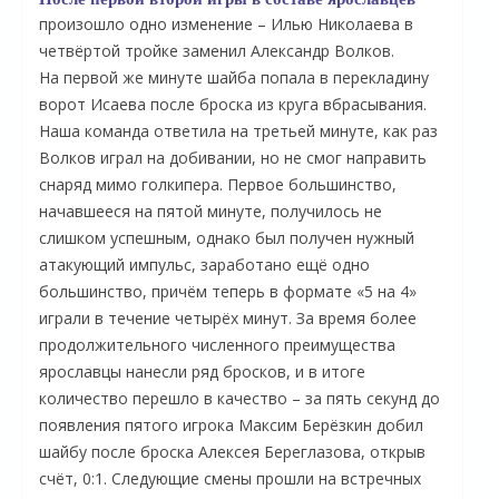
произошло одно изменение – Илью Николаева в
четвёртой тройке заменил Александр Волков.
На первой же минуте шайба попала в перекладину
ворот Исаева после броска из круга вбрасывания.
Наша команда ответила на третьей минуте, как раз
Волков играл на добивании, но не смог направить
снаряд мимо голкипера. Первое большинство,
начавшееся на пятой минуте, получилось не
слишком успешным, однако был получен нужный
атакующий импульс, заработано ещё одно
большинство, причём теперь в формате «5 на 4»
О
играли в течение четырёх минут. За время более
продолжительного численного преимущества
ярославцы нанесли ряд бросков, и в итоге
количество перешло в качество – за пять секунд до
появления пятого игрока Максим Берёзкин добил
шайбу после броска Алексея Береглазова, открыв
счёт, 0:1. Следующие смены прошли на встречных