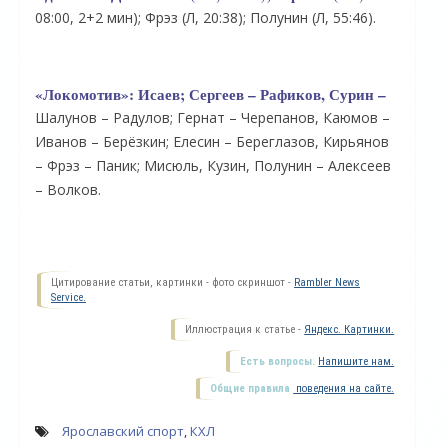
08:00, 2+2 мин); Фрэз (Л, 20:38); Полунин (Л, 55:46).
«Локомотив»:
Исаев; Сергеев – Рафиков, Сурин –
Шалунов – Радулов; Гернат – Черепанов, Каюмов –
Иванов – Берёзкин; Елесин – Береглазов, Кирьянов
– Фрэз – Паник; Мисюль, Кузин, Полунин – Алексеев
– Волков.
Цитирование статьи, картинки - фото скриншот -
Rambler News
Service.
Иллюстрация к статье -
Яндекс. Картинки.
Есть вопросы.
Напишите нам.
Общие правила
поведения на сайте.
Ярославский спорт
,
КХЛ