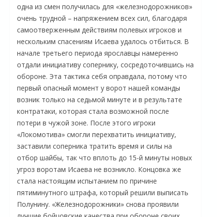
одна из смен получилась для «железнодорожников»
очень трудной – напряжением всех сил, благодаря
самоотверженным действиям полевых игроков и
нескольким спасениям Исаева удалось отбиться. В
начале третьего периода ярославцы намеренно
отдали инициативу сопернику, сосредоточившись на
обороне. Эта тактика себя оправдала, потому что
первый опасный момент у ворот нашей команды
возник только на седьмой минуте и в результате
контратаки, которая стала возможной после
потери в чужой зоне. После этого игроки
«Локомотива» смогли перехватить инициативу,
заставили соперника тратить время и силы на
отбор шайбы, так что вплоть до 15-й минуты новых
угроз воротам Исаева не возникло. Концовка же
стала настоящим испытанием по причине
пятиминутного штрафа, который решили выписать
Полунину. «Железнодорожники» снова проявили
лучшие бойцовские качества при обороне своих