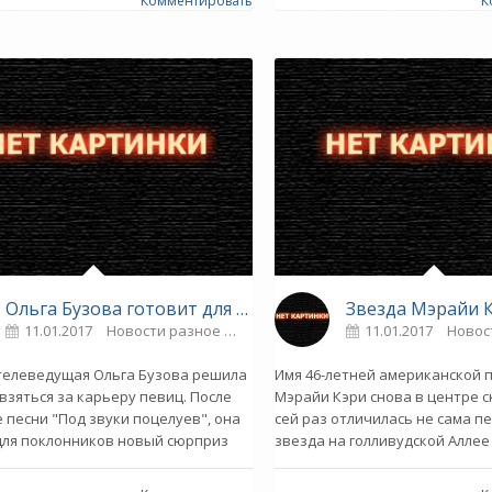
Комментировать
К
Ольга Бузова готовит для поклонников музыкальный сюрприз - «Новости музыки»
11.01.2017
Новости разное
0
11.01.2017
Новос
телеведущая Ольга Бузова решила
Имя 46-летней американской 
 взяться за карьеру певиц. После
Мэрайи Кэри снова в центре с
е песни "Под звуки поцелуев", она
сей раз отличилась не сама пе
для поклонников новый сюрприз
звезда на голливудской Аллее