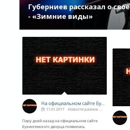
Губерниев рассказал о свое
- «Зимние виды»
На официальном сайте Букингемского дворца появилась новость о смерти королевы Елизаветы II - «Новости шоу-бизнеса»
11.01.2017
Новости разное
0
Пару дней назад на официальном сайте
Букингемского дворца появилась