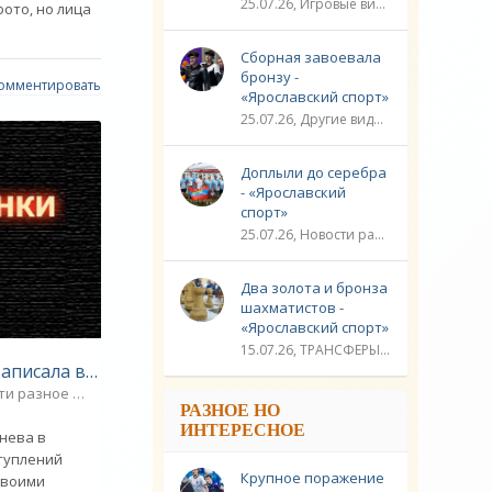
25.07.26, Игровые виды спорта / Другие виды спорта / Плавание / ТРАНСФЕРЫ / Видео новости / Спорт
фото, но лица
Сборная завоевала
бронзу -
омментировать
«Ярославский спорт»
25.07.26, Другие виды спорта / Стрельба / Плавание / ЛИГА ЧЕМПИОНОВ / Спорт / Видео новости
Доплыли до серебра
- «Ярославский
спорт»
25.07.26, Новости разное / Гребля / Многоборье / Плавание / Другие виды спорта / Водные виды спорта / Видео новости / Спорт
Два золота и бронза
шахматистов -
«Ярославский спорт»
15.07.26, ТРАНСФЕРЫ / Новости разное / Другие виды спорта / Видео новости / Спорт
Вера Брежнева записала видео с дочкой Сарой - «Звездные дети»
ти разное
0
РАЗНОЕ НО
ИНТЕРЕСНОЕ
нева в
ступлений
Крупное поражение
своими