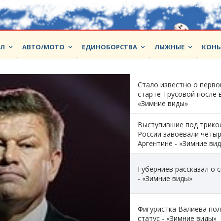
ОЛ
АВТО/МОТО
ЕДИНОБОРСТВА
ЛЫЖНЫЕ
КОНЬ
Стало известно о перв
старте Трусовой после 
«Зимние виды»
Выступившие под трико
России завоевали четыр
Аргентине - «Зимние ви
Губерниев рассказал о 
- «Зимние виды»
Фигуристка Валиева по
статус - «Зимние виды»