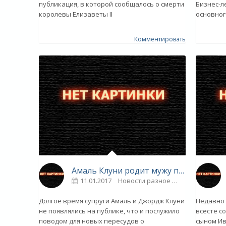
публикация, в которой сообщалось о смерти
Бизнес-л
королевы Елизаветы II
основног
Комментировать
Амаль Клуни родит мужу первенца - «Звездные дети»
11.01.2017
Новости разное
0
Долгое время супруги Амаль и Джордж Клуни
Недавно 
не появлялись на публике, что и послужило
всесте с
поводом для новых пересудов о
сыном Ив