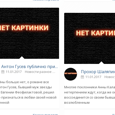
Антон Гусев публично признался в любви Виктории Романец - «Звездные пары»
11.01.2017
Новости разное
0
11.01.2017
Новос
йны больше нет, о романе все
нтон Гусев, бывший муж звезды
Многие поклонники Анны Кал
, Евгении Феофилактовой, решил
нетерпением ждут, когда же о
 признаться в любви своей новой
воссоединится со своим бывш
енной
возлюбленным