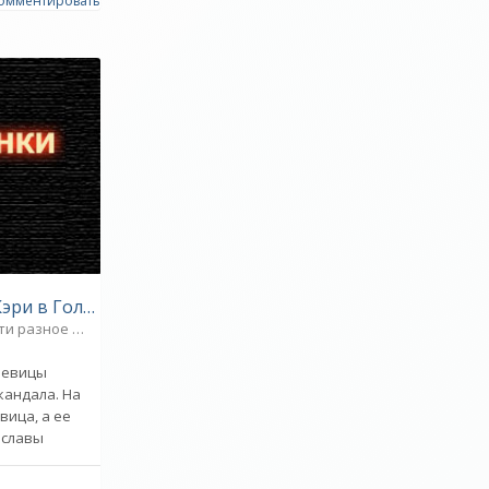
омментировать
Звезда Мэрайи Кэри в Голливуде испорчена хулиганами - «Происшествия»
ти разное
0
певицы
кандала. На
вица, а ее
 славы