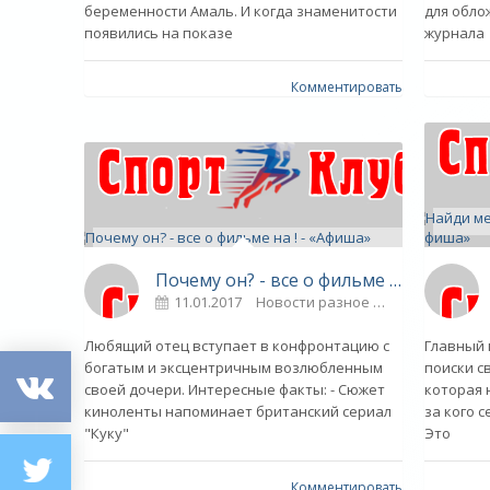
беременности Амаль. И когда знаменитости
для обло
появились на показе
журнала
Комментировать
Почему он? - все о фильме на ! - «Афиша»
11.01.2017
Новости разное
0
Любящий отец вступает в конфронтацию с
Главный 
богатым и эксцентричным возлюбленным
поиски с
своей дочери. Интересные факты: - Сюжет
которая 
киноленты напоминает британский сериал
за кого 
"Куку"
Это
Комментировать