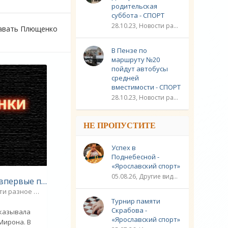
родительская
суббота - СПОРТ
28.10.23, Новости разное / Плавание / Спорт
давать Плющенко
В Пензе по
маршруту №20
пойдут автобусы
средней
вместимости - СПОРТ
28.10.23, Новости разное / Другие виды спорта / Видео новости / Плавание / Спорт
НЕ ПРОПУСТИТЕ
Успех в
Поднебесной -
«Ярославский спорт»
05.08.26, Другие виды спорта / Шахматы / Новости разное / Спорт
Певица Жасмин впервые показала лицо своего сына Мирона - «Звездные дети»
ти разное
0
Турнир памяти
Скрабова -
оказывала
«Ярославский спорт»
Мирона. В