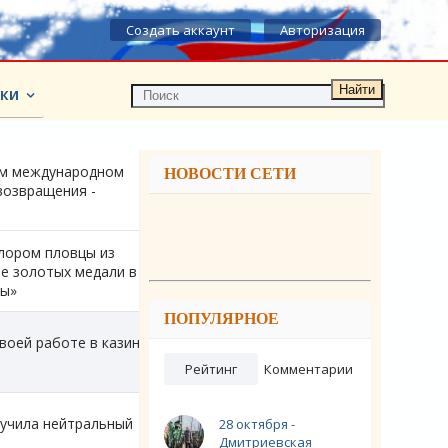
Создать аккаунт
Авторизация
Найти
КИ
ом международном
НОВОСТИ СЕТИ
возвращения -
лором пловцы из
е золотых медали в
ды»
ПОПУЛЯРНОЕ
своей работе в казино
Рейтинг
Комментарии
лучила нейтральный
28 октября -
Дмитриевская