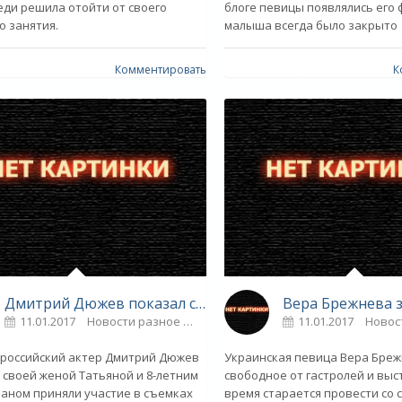
еди решила отойти от своего
блоге певицы появлялись его 
о занятия.
малыша всегда было закрыто
Комментировать
К
Дмитрий Дюжев показал старшего сына Ивана - «Звездные дети»
11.01.2017
Новости разное
0
11.01.2017
Новос
российский актер Дмитрий Дюжев
Украинская певица Вера Бреж
о своей женой Татьяной и 8-летним
свободное от гастролей и вы
аном приняли участие в съемках
время старается провести со 