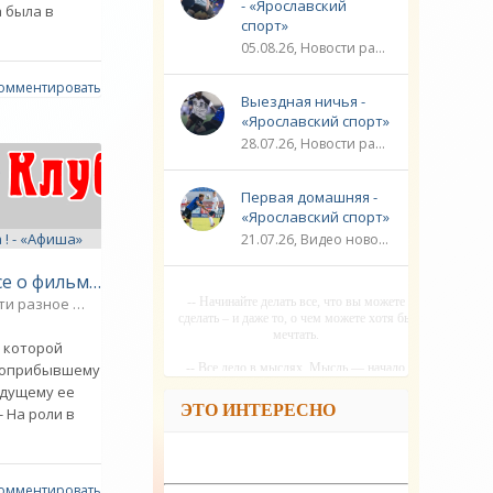
- «Ярославский
а была в
спорт»
05.08.26, Новости разное / Плавание / ФУТБОЛ / ЛИГА ЧЕМПИОНОВ / Видео новости / Игровые виды спорта / Спорт
омментировать
Выездная ничья -
«Ярославский спорт»
28.07.26, Новости разное / ЛИГА ЧЕМПИОНОВ / ФУТБОЛ / Плавание / ГОЛЬФ / Игровые виды спорта / Видео новости / Спорт
Первая домашняя -
«Ярославский спорт»
21.07.26, Видео новости / ЛИГА ЧЕМПИОНОВ / ФУТБОЛ / Плавание / Новости разное / Игровые виды спорта / Спорт
Преисподняя - все о фильме на ! - «Афиша»
-- Начинайте делать все, что вы можете
ти разное
0
сделать – и даже то, о чем можете хотя бы
мечтать.
, которой
-- Все дело в мыслях. Мысль — начало
воприбывшему
всего. И мыслями можно управлять. И
ждущему ее
поэтому главное дело совершенствования:
ЭТО ИНТЕРЕСНО
 На роли в
работать над мыслями.
-- Идите уверенно по направлению к мечте.
Живите той жизнью, которую вы сами себе
придумали.
омментировать