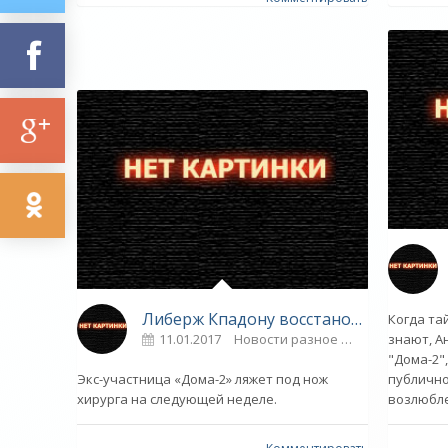
Либерж Кпадону восстановит девственность на полтора года - «Новости»
Когда та
11.01.2017
Новости разное
0
знают, А
"Дома-2"
Экс-участница «Дома-2» ляжет под нож
публично
хирурга на следующей неделе.
возлюбл