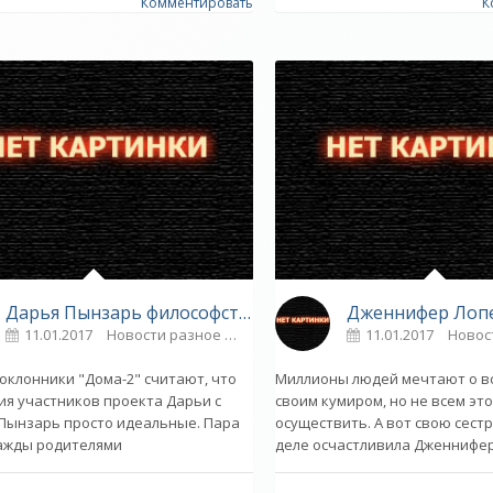
Комментировать
К
Дарья Пынзарь философствует на отдыхе - «Новости шоу-бизнеса»
11.01.2017
Новости разное
0
11.01.2017
Новос
оклонники "Дома-2" считают, что
Миллионы людей мечтают о в
я участников проекта Дарьи с
своим кумиром, но не всем это
Пынзарь просто идеальные. Пара
осуществить. А вот свою сестр
ажды родителями
деле осчастливила Дженнифе