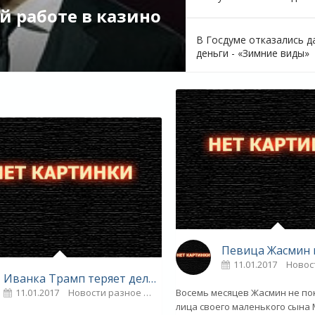
й работе в казино
В Госдуме отказались 
деньги - «Зимние виды»
11.01.2017
Новос
Иванка Трамп теряет деловую хватку - «Новости»
11.01.2017
Новости разное
0
Восемь месяцев Жасмин не п
лица своего маленького сына 