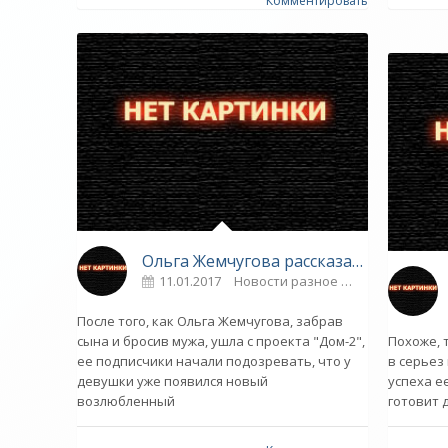
Комментировать
Ольга Жемчугова рассказала о своем новом возлюбленном - «Звездные пары»
11.01.2017
Новости разное
0
После того, как Ольга Жемчугова, забрав
сына и бросив мужа, ушла с проекта "Дом-2",
Похоже, 
ее подписчики начали подозревать, что у
в серьез
девушки уже появился новый
успеха е
возлюбленный
готовит 