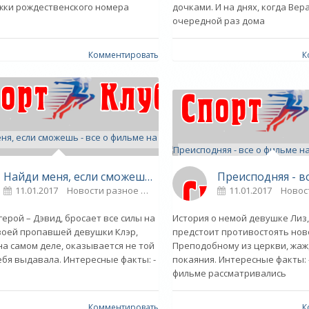
жки рождественского номера
дочками. И на днях, когда Вер
очередной раз дома
Комментировать
К
Найди меня, если сможешь - все о фильме на ! - «Афиша»
11.01.2017
Новости разное
0
11.01.2017
Новос
герой – Дэвид, бросает все силы на
История о немой девушке Лиз
воей пропавшей девушки Клэр,
предстоит противостоять но
на самом деле, оказывается не той
Преподобному из церкви, жа
себя выдавала. Интересные факты: -
покаяния. Интересные факты: -
фильме рассматривались
Комментировать
К