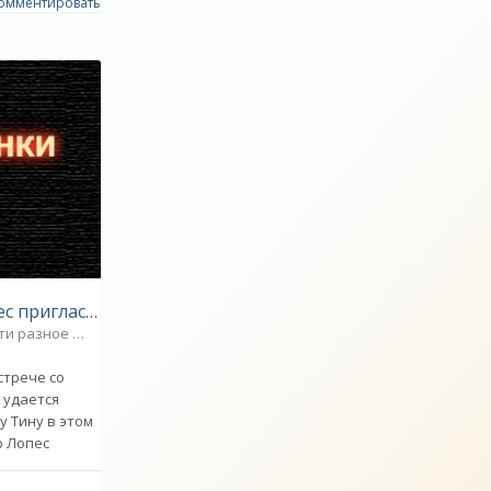
омментировать
Дженнифер Лопес пригласила для своей сестры на День рождения Криштиану Роналду - «Новости шоу-бизнеса»
ти разное
0
стрече со
 удается
у Тину в этом
р Лопес