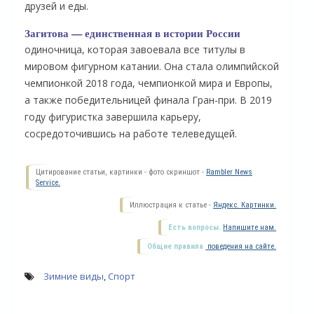
друзей и еды.
Загитова — единственная в истории России
одиночница, которая завоевала все титулы в
мировом фигурном катании. Она стала олимпийской
чемпионкой 2018 года, чемпионкой мира и Европы,
а также победительницей финала Гран-при. В 2019
году фигуристка завершила карьеру,
сосредоточившись на работе телеведущей.
Цитирование статьи, картинки - фото скриншот -
Rambler News
Service.
О
Иллюстрация к статье -
Яндекс. Картинки.
Есть вопросы.
Напишите нам.
Общие правила
поведения на сайте.
Зимние виды
,
Спорт