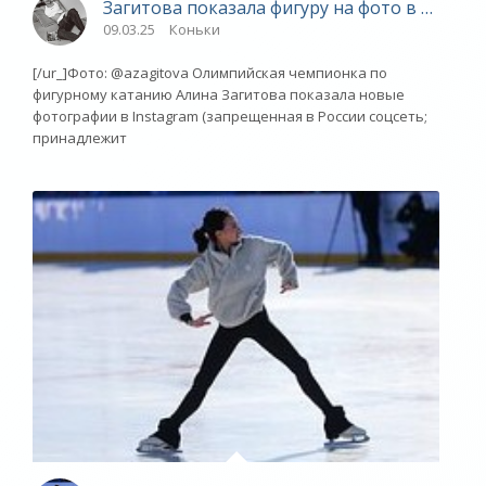
Загитова показала фигуру на фото в присп
09.03.25
Коньки
[/ur_]Фото: @azagitova Олимпийская чемпионка по
фигурному катанию Алина Загитова показала новые
фотографии в Instagram (запрещенная в России соцсеть;
принадлежит