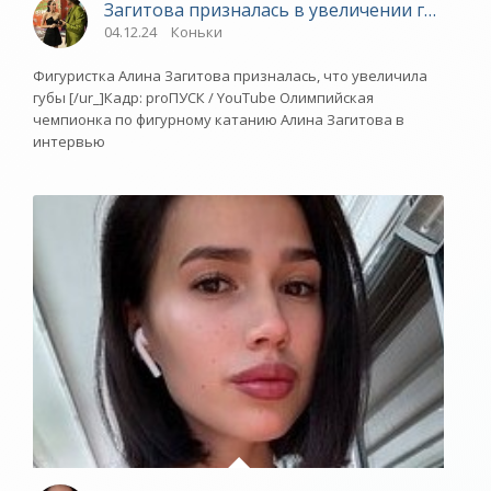
Загитова призналась в увеличении губ - «З
04.12.24
Коньки
Фигуристка Алина Загитова призналась, что увеличила
губы [/ur_]Кадр: proПУСК / YouTube Олимпийская
чемпионка по фигурному катанию Алина Загитова в
интервью