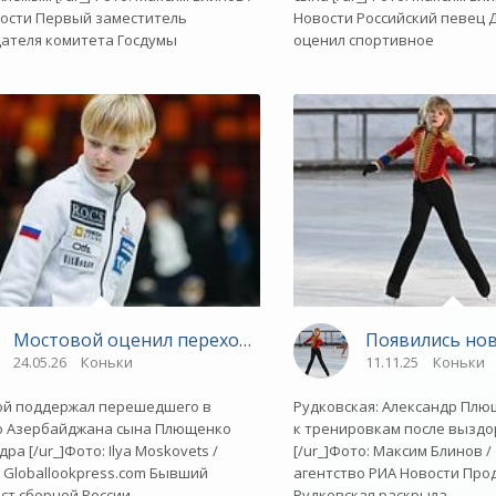
ости Первый заместитель
Новости Российский певец 
ателя комитета Госдумы
оценил спортивное
твия перехода сына Плющенко в сборную Азербайджан
Мостовой оценил переход сына Плющенко в сборную 
Появились нов
24.05.26
Коньки
11.11.25
Коньки
ой поддержал перешедшего в
Рудковская: Александр Плю
ю Азербайджана сына Плющенко
к тренировкам после вызд
ра [/ur_]Фото: Ilya Moskovets /
[/ur_]Фото: Максим Блинов /
/ Globallookpress.com Бывший
агентство РИА Новости Про
ст сборной России
Рудковская раскрыла