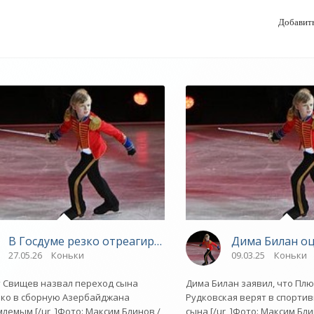
Добавит
 сына Плющенко в сборную Азербайджана - «Зимние ви
В Госдуме резко отреагировали на переход сына Плю
Дима Билан оц
27.05.26
Коньки
09.03.25
Коньки
 Свищев назвал переход сына
Дима Билан заявил, что Пл
ко в сборную Азербайджана
Рудковская верят в спорти
лемым [/ur_]Фото: Максим Блинов /
сына [/ur_]Фото: Максим Бли