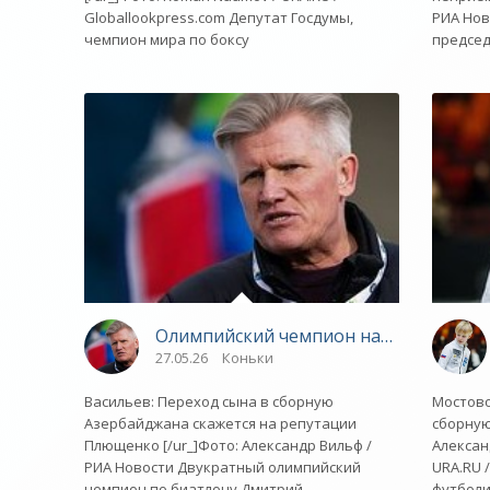
Globallookpress.com Депутат Госдумы,
РИА Нов
чемпион мира по боксу
председ
Олимпийский чемпион назвал последс
27.05.26
Коньки
Васильев: Переход сына в сборную
Мостов
Азербайджана скажется на репутации
сборну
Плющенко [/ur_]Фото: Александр Вильф /
Александ
РИА Новости Двукратный олимпийский
URA.RU 
чемпион по биатлону Дмитрий
футболи