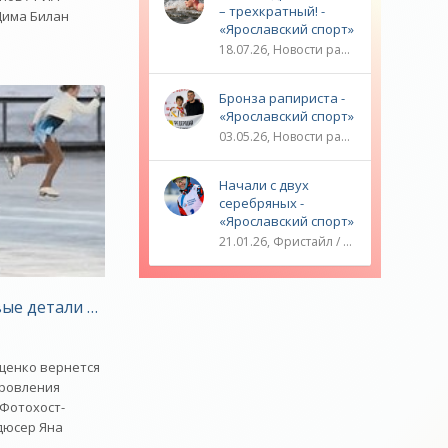
– трехкратный! -
Дима Билан
«Ярославский спорт»
18.07.26, Новости разное / ТРАНСФЕРЫ / Плавание / ОЛИМПИЙСКИЕ ИГРЫ / Водные виды спорта / Видео новости / Спорт
Бронза рапириста -
«Ярославский спорт»
03.05.26, Новости разное / ОЛИМПИЙСКИЕ ИГРЫ / Плавание / Фехтование / Другие виды спорта / ТЕННИС / Видео новости / Спорт
Начали с двух
серебряных -
«Ярославский спорт»
21.01.26, Фристайл / Плавание / ОЛИМПИЙСКИЕ ИГРЫ / Игровые виды спорта / Видео новости / Спорт
а - «Зимние виды»
Азербайджана - «Зимние виды»
ые детали о диагнозе сына Плющенко - «Зимние виды»
щенко вернется
оровления
 Фотохост-
дюсер Яна