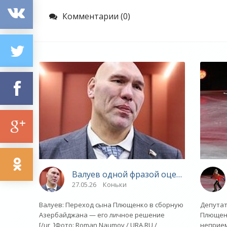
Комментарии (0)
Валуев одной фразой оценил переход
27.05.26
Коньки
Валуев: Переход сына Плющенко в сборную
Депутат
Азербайджана — его личное решение
Плющен
[/ur_]Фото: Roman Naumov / URA.RU /
неприем