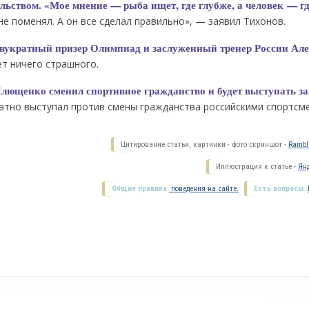
льством. «Мое мнение — рыба ищет, где глубже, а человек — гд
е поменял. А он все сделал правильно», — заявил Тихонов.
вукратный призер Олимпиад и заслуженный тренер России Ал
ет ничего страшного.
 Плющенко сменил спортивное гражданство и будет выступать за
тно выступал против смены гражданства российскими спортсм
Цитирование статьи, картинки - фото скриншот -
Ramble
Иллюстрация к статье -
Янд
Общие правила
поведения на сайте.
Есть вопросы.