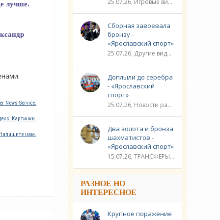
25.07.26, Игровые виды спорта / Другие виды спорта / Плавание / ТРАНСФЕРЫ / Видео новости / Спорт
е лучше.
Сборная завоевала
ександр
бронзу -
«Ярославский спорт»
25.07.26, Другие виды спорта / Стрельба / Плавание / ЛИГА ЧЕМПИОНОВ / Спорт / Видео новости
енами.
Доплыли до серебра
- «Ярославский
спорт»
r News Service.
25.07.26, Новости разное / Гребля / Многоборье / Плавание / Другие виды спорта / Водные виды спорта / Видео новости / Спорт
екс. Картинки.
Два золота и бронза
Напишите нам.
шахматистов -
«Ярославский спорт»
15.07.26, ТРАНСФЕРЫ / Новости разное / Другие виды спорта / Видео новости / Спорт
РАЗНОЕ НО
ИНТЕРЕСНОЕ
Крупное поражение