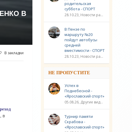
родительская
суббота - СПОРТ
ЕНКО В
28.10.23, Новости разное / Плавание / Спорт
В Пензе по
маршруту №20
пойдут автобусы
средней
вместимости - СПОРТ
В закладки
28.10.23, Новости разное / Другие виды спорта / Видео новости / Плавание / Спорт
НЕ ПРОПУСТИТЕ
Успех в
Поднебесной -
«Ярославский спорт»
05.08.26, Другие виды спорта / Шахматы / Новости разное / Спорт
реход
, в
Турнир памяти
Скрабова -
«Ярославский спорт»