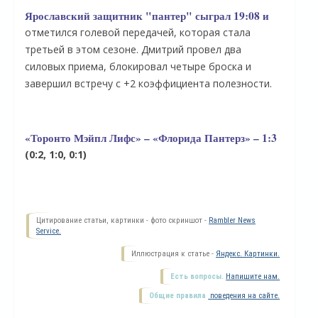
Ярославский защитник "пантер" сыграл 19:08 и
отметился голевой передачей, которая стала
третьей в этом сезоне. Дмитрий провел два
силовых приема, блокировал четыре броска и
завершил встречу с +2 коэффициента полезности.
«Торонто Мэйпл Лифс» – «Флорида Пантерз» – 1:3
(0:2, 1:0, 0:1)
О
Цитирование статьи, картинки - фото скриншот -
Rambler News
Service.
Иллюстрация к статье -
Яндекс. Картинки.
Есть вопросы.
Напишите нам.
Общие правила
поведения на сайте.