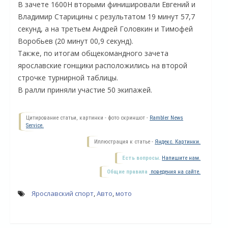
В зачете 1600Н вторыми финишировали Евгений и
Владимир Старицины с результатом 19 минут 57,7
секунд, а на третьем Андрей Головкин и Тимофей
Воробьев (20 минут 00,9 секунд).
Также, по итогам общекомандного зачета
ярославские гонщики расположились на второй
строчке турнирной таблицы.
В ралли приняли участие 50 экипажей.
Цитирование статьи, картинки - фото скриншот -
Rambler News
Service.
О
Иллюстрация к статье -
Яндекс. Картинки.
Есть вопросы.
Напишите нам.
Общие правила
поведения на сайте.
Ярославский спорт
,
Авто
,
мото