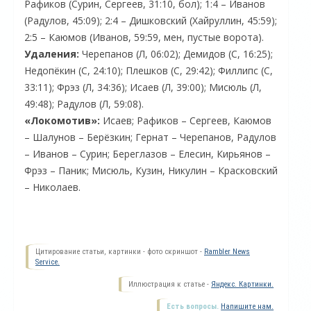
Рафиков (Сурин, Сергеев, 31:10, бол); 1:4 – Иванов
(Радулов, 45:09); 2:4 – Дишковский (Хайруллин, 45:59);
2:5 – Каюмов (Иванов, 59:59, мен, пустые ворота).
Удаления:
Черепанов (Л, 06:02); Демидов (С, 16:25);
Недопёкин (С, 24:10); Плешков (С, 29:42); Филлипс (С,
33:11); Фрэз (Л, 34:36); Исаев (Л, 39:00); Мисюль (Л,
49:48); Радулов (Л, 59:08).
«Локомотив»:
Исаев; Рафиков – Сергеев, Каюмов
– Шалунов – Берёзкин; Гернат – Черепанов, Радулов
– Иванов – Сурин; Береглазов – Елесин, Кирьянов –
Фрэз – Паник; Мисюль, Кузин, Никулин – Красковский
– Николаев.
Цитирование статьи, картинки - фото скриншот -
Rambler News
Service.
Иллюстрация к статье -
Яндекс. Картинки.
Есть вопросы.
Напишите нам.