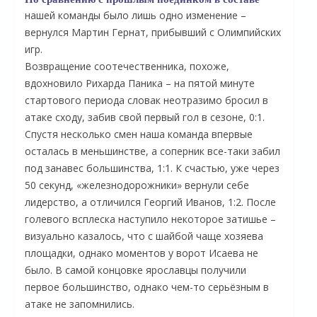
нашей команды было лишь одно изменение –
вернулся Мартин Гернат, прибывший с Олимпийских
игр.
Возвращение соотечественника, похоже,
вдохновило Рихарда Паника – на пятой минуте
стартового периода словак неотразимо бросил в
атаке сходу, забив свой первый гол в сезоне, 0:1.
Спустя несколько смен наша команда впервые
осталась в меньшинстве, а соперник все-таки забил
под занавес большинства, 1:1. К счастью, уже через
50 секунд, «железнодорожники» вернули себе
О
лидерство, а отличился Георгий Иванов, 1:2. После
голевого всплеска наступило некоторое затишье –
визуально казалось, что с шайбой чаще хозяева
площадки, однако моментов у ворот Исаева не
было. В самой концовке ярославцы получили
первое большинство, однако чем-то серьёзным в
атаке не запомнились.