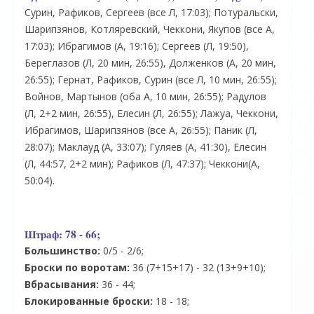
Сурин, Рафиков, Сергеев (все Л, 17:03); Потуральски,
Шарипзянов, Котляревский, Чеккони, Якупов (все А,
17:03); Ибрагимов (А, 19:16); Сергеев (Л, 19:50),
Береглазов (Л, 20 мин, 26:55), Долженков (А, 20 мин,
26:55); Гернат, Рафиков, Сурин (все Л, 10 мин, 26:55);
Войнов, Мартынов (оба А, 10 мин, 26:55); Радулов
(Л, 2+2 мин, 26:55), Елесин (Л, 26:55); Лажуа, Чеккони,
Ибрагимов, Шарипзянов (все А, 26:55); Паник (Л,
28:07); Маклауд (А, 33:07); Гуляев (А, 41:30), Елесин
(Л, 44:57, 2+2 мин); Рафиков (Л, 47:37); Чеккони(А,
50:04).
Штраф:
78 - 66;
Большинство:
0/5 - 2/6;
Броски по воротам:
36 (7+15+17) - 32 (13+9+10);
Вбрасывания:
36 - 44;
Блокированные броски:
18 - 18;