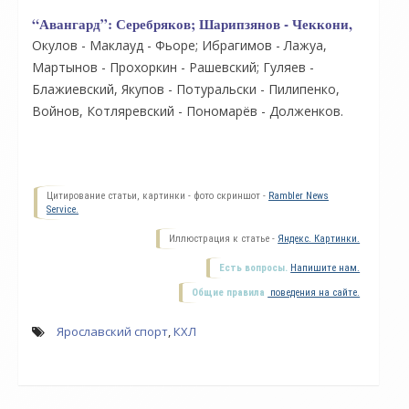
“Авангард”:
Серебряков; Шарипзянов - Чеккони,
Окулов - Маклауд - Фьоре; Ибрагимов - Лажуа,
Мартынов - Прохоркин - Рашевский; Гуляев -
Блажиевский, Якупов - Потуральски - Пилипенко,
Войнов, Котляревский - Пономарёв - Долженков.
Цитирование статьи, картинки - фото скриншот -
Rambler News
Service.
Иллюстрация к статье -
Яндекс. Картинки.
Есть вопросы.
Напишите нам.
Общие правила
поведения на сайте.
Ярославский спорт
,
КХЛ