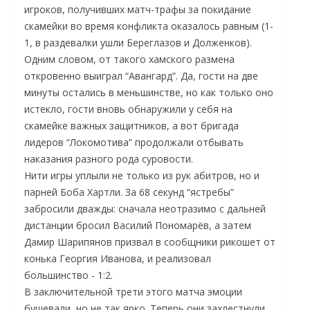
игроков, получивших матч-трафы за покидание
скамейки во время конфликта оказалось равным (1-
1, в раздевалки ушли Береглазов и Долженков).
Одним словом, от такого хамского размена
откровенно выиграл “Авангард”. Да, гости на две
минуты остались в меньшинстве, но как только оно
истекло, гости вновь обнаружили у себя на
скамейке важных защитников, а вот бригада
лидеров “Локомотива” продолжали отбывать
наказания разного рода суровости.
Нити игры уплыли не только из рук абитров, но и
парней Боба Хартли. За 68 секунд “ястребы”
забросили дважды: сначала неотразимо с дальней
дистанции бросил Василий Пономарёв, а затем
Дамир Шарипянов призвал в сообщники рикошет от
конька Георгия Иванова, и реализовал
большинство - 1:2.
В заключительной трети этого матча эмоции
бушевали, но не так ярко. Теперь они захлестнули