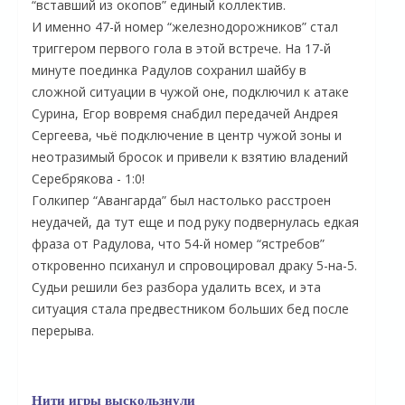
“вставший из окопов” единый коллектив.
И именно 47-й номер “железнодорожников” стал
триггером первого гола в этой встрече. На 17-й
минуте поединка Радулов сохранил шайбу в
сложной ситуации в чужой оне, подключил к атаке
Сурина, Егор вовремя снабдил передачей Андрея
Сергеева, чьё подключение в центр чужой зоны и
неотразимый бросок и привели к взятию владений
Серебрякова - 1:0!
Голкипер “Авангарда” был настолько расстроен
неудачей, да тут еще и под руку подвернулась едкая
фраза от Радулова, что 54-й номер “ястребов”
откровенно психанул и спровоцировал драку 5-на-5.
Судьи решили без разбора удалить всех, и эта
ситуация стала предвестником больших бед после
перерыва.
Нити игры выскользнули