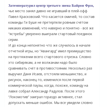
Затемпературил центр третьего звена Байрон Фрэз,
чье место занял давно не игравший в плей-офф
Павел Красковский. Что касается омичей, то состав
команды Ги Буше не претерпели ровным счётом
никаких изменений, что наверно и понятно - всё же
“ястребы” уверенно выиграли стартовый поединок
серии.
И до конца непонятно что же случилось в начале
отчетной игры, но “Авангард” имел преимущество
на протяжении всего стартового отрезка. Словно
это сибирякам, а не волжанам надо было
О
сравнивать счёт в противостоянии. Несколько раз
выручил Даня Исаев, отстояли меньшинство, и
рисунок, наконец-то, изменился после первой
коммерческой паузы, когда, похоже, команду на
лавке собрал Александр Радулов. После этого
“Локомотив” заиграл гораздо активнее, стал
допускать меньше ошибок. Мы все увидели словно