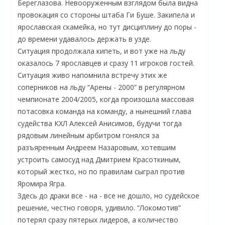
Береглазова. Невооруженным взглядом была видна
провокация со стороны штаба Ги Буше. Закипела и
ярославская скамейка, но тут дисциплину до поры -
до времени удавалось держать в узде.
Ситуация продолжала кипеть, и вот уже на льду
оказалось 7 ярославцев и сразу 11 игроков гостей.
Ситуация живо напомнила встречу этих же
соперников на льду “Арены - 2000” в регулярном
чемпионате 2004/2005, когда произошла массовая
потасовка команда на команду, а нынешний глава
судейства КХЛ Алексей Анисимов, будучи тогда
рядовым линейным арбитром гонялся за
разъяренным Андреем Назаровым, хотевшим
устроить самосуд над Дмитрием Красоткиным,
который жестко, но по правилам сыграл против
Яромира Ягра.
Здесь до драки все - на - все не дошло, но судейское
решение, честно говоря, удивило. “Локомотив”
потерял сразу пятерых лидеров, а количество