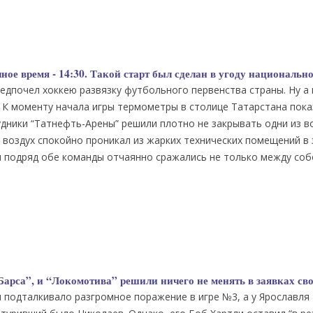
ное время - 14:30. Такой старт был сделан в угоду национальн
едпочел хоккею развязку футбольного первенства страны. Ну а 
й. К моменту начала игры термометры в столице Татарстана пок
удники “Татнефть-Арены” решили плотно не закрывать одни из в
 воздух спокойно проникал из жарких технических помещений в 
ч подряд обе команды отчаянно сражались не только между собо
Барса”, и “Локомотива” решили ничего не менять в заявках св
ы подталкивало разгромное поражение в игре №3, а у Ярославля