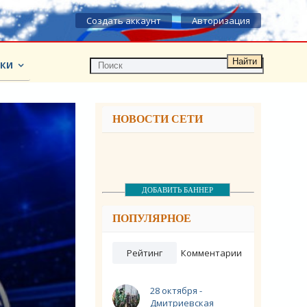
Создать аккаунт
Авторизация
Найти
КИ
НОВОСТИ СЕТИ
ДОБАВИТЬ БАННЕР
ПОПУЛЯРНОЕ
Рейтинг
Комментарии
28 октября -
Дмитриевская