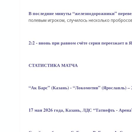
В последние минуты “железнодорожники” переве
полевым игроком, случилось несколько пробросов 
2:2 - вновь при равном счёте серия переезжает в 
СТАТИСТИКА МАТЧА
“Ак Барс” (Казань) - “Локомотив” (Ярославль) – 2:
17 мая 2026 года, Казань, ЛДС “Татнефть - Арена”