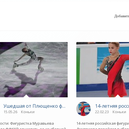
Добавит
й России фигуристка начала выбор между двумя странам
Ушедшая от Плющенко фигуристка попросила отчислит
14-летняя рос
15.05.26
Коньки
22.02.23
Коньки
ости: Фигуристка Муравьева
14-летняя российская фигур