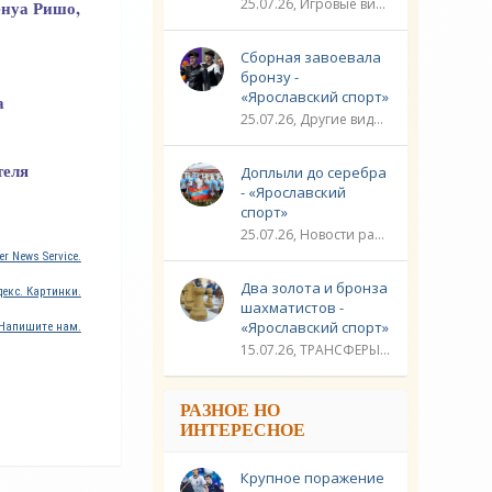
25.07.26, Игровые виды спорта / Другие виды спорта / Плавание / ТРАНСФЕРЫ / Видео новости / Спорт
енуа Ришо,
Сборная завоевала
бронзу -
«Ярославский спорт»
а
25.07.26, Другие виды спорта / Стрельба / Плавание / ЛИГА ЧЕМПИОНОВ / Спорт / Видео новости
теля
Доплыли до серебра
- «Ярославский
спорт»
25.07.26, Новости разное / Гребля / Многоборье / Плавание / Другие виды спорта / Водные виды спорта / Видео новости / Спорт
r News Service.
Два золота и бронза
екс. Картинки.
шахматистов -
«Ярославский спорт»
Напишите нам.
15.07.26, ТРАНСФЕРЫ / Новости разное / Другие виды спорта / Видео новости / Спорт
РАЗНОЕ НО
ИНТЕРЕСНОЕ
Крупное поражение