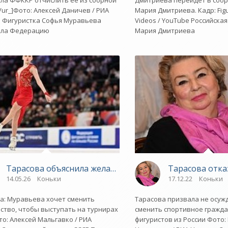
ла ФФККР отчислить ее из сборной
Дмитриева перейдет в сбо
[/ur_]Фото: Алексей Даничев / РИА
Мария Дмитриева. Кадр: Figu
 Фигуристка Софья Муравьева
Videos / YouTube Российска
ила Федерацию
Мария Дмитриева
 России фигуристка рассказала об РПП - «Зимние виды»
Тарасова объяснила желание вице-чемпионки России 
Тарасова отка
14.05.26
Коньки
17.12.22
Коньки
а: Муравьева хочет сменить
Тарасова призвала не осу
ство, чтобы выступать на турнирах
сменить спортивное гражд
ото: Алексей Мальгавко / РИА
фигуристов из России Фото: