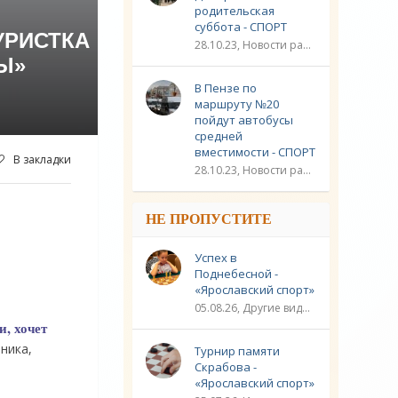
родительская
суббота - СПОРТ
УРИСТКА
28.10.23, Новости разное / Плавание / Спорт
Ы»
В Пензе по
маршруту №20
пойдут автобусы
средней
вместимости - СПОРТ
В закладки
28.10.23, Новости разное / Другие виды спорта / Видео новости / Плавание / Спорт
НЕ ПРОПУСТИТЕ
Успех в
Поднебесной -
«Ярославский спорт»
05.08.26, Другие виды спорта / Шахматы / Новости разное / Спорт
, хочет
ника,
Турнир памяти
Скрабова -
«Ярославский спорт»