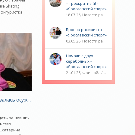
рную Израиля
– трехкратный! -
re Skating
«Ярославский спорт»
я фигуристка
18.07.26, Новости разное / ТРАНСФЕРЫ / Плавание / ОЛИМПИЙСКИЕ ИГРЫ / Водные виды спорта / Видео новости / Спорт
Бронза рапириста -
«Ярославский спорт»
03.05.26, Новости разное / ОЛИМПИЙСКИЕ ИГРЫ / Плавание / Фехтование / Другие виды спорта / ТЕННИС / Видео новости / Спорт
Начали с двух
серебряных -
«Ярославский спорт»
21.01.26, Фристайл / Плавание / ОЛИМПИЙСКИЕ ИГРЫ / Игровые виды спорта / Видео новости / Спорт
сменить гражданство - «Зимние виды»
залась осуждать решивших сменить спортивное гражда
ждать решивших
анство
 Екатерина