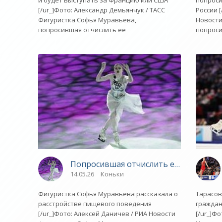
и будет выступать за Францию или США
попроси
[/ur_]Фото: Александр Демьянчук / ТАСС
России 
Фигуристка Софья Муравьева,
Новости
попросившая отчислить ее
попрос
Попросившая отчислить ее из сборной
14.05.26
Коньки
Фигуристка Софья Муравьева рассказала о
Тарасов
расстройстве пищевого поведения
граждан
[/ur_]Фото: Алексей Даничев / РИА Новости
[/ur_]Ф