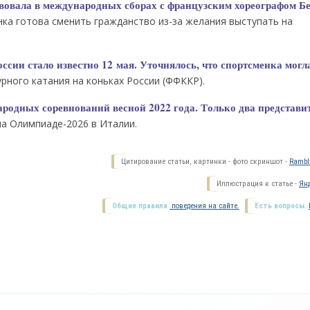
твовала в международных сборах с французским хореографом Б
нка готова сменить гражданство из-за желания выступать на
ссии стало известно 12 мая. Уточнялось, что спортсменка могл
ного катания на коньках России (ФФККР).
ародных соревнований весной 2022 года. Только два представи
на Олимпиаде-2026 в Италии.
Цитирование статьи, картинки - фото скриншот -
Ramble
Иллюстрация к статье -
Янд
Общие правила
поведения на сайте.
Есть вопросы.