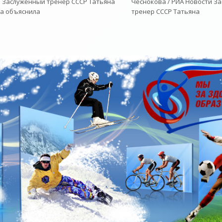
 Заслуженный тренер СССР Татьяна
Чеснокова / РИА Новости З
а объяснила
тренер СССР Татьяна