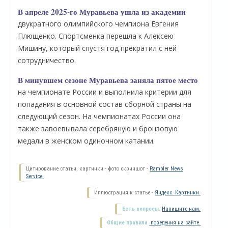
В апреле 2025-го Муравьева ушла из академии
двукратного олимпийского чемпиона Евгения
Плющенко. Спортсменка перешла к Алексею
Мишину, который спустя год прекратил с ней
сотрудничество.
В минувшем сезоне Муравьева заняла пятое место
на чемпионате России и выполнила критерии для
попадания в основной состав сборной страны на
следующий сезон. На чемпионатах России она
также завоевывала серебряную и бронзовую
О
медали в женском одиночном катании.
Цитирование статьи, картинки - фото скриншот -
Rambler News
Service.
Иллюстрация к статье -
Яндекс. Картинки.
Есть вопросы.
Напишите нам.
Общие правила
поведения на сайте.