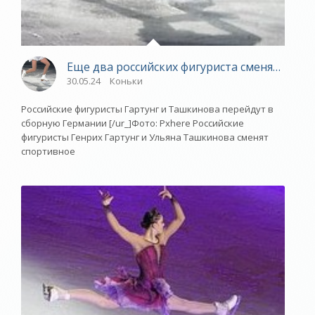
Еще два российских фигуриста сменят спор
30.05.24
Коньки
Российские фигуристы Гартунг и Ташкинова перейдут в
сборную Германии [/ur_]Фото: Pxhere Российские
фигуристы Генрих Гартунг и Ульяна Ташкинова сменят
спортивное