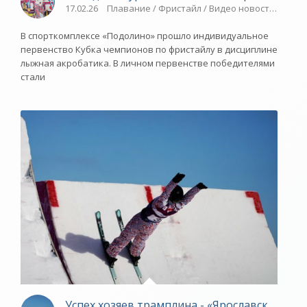
17.02.26
Плавание / Фристайл / Видео новости / Спор
В спорткомплексе «Подолино» прошло индивидуальное
первенство Кубка чемпионов по фристайлу в дисциплине
лыжная акробатика. В личном первенстве победителями
стали
Успех хозяев трамплина - «Ярославский спо