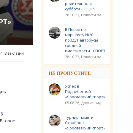
родительская
суббота - СПОРТ
28.10.23, Новости разное / Плавание / Спорт
РТ»
В Пензе по
маршруту №20
пойдут автобусы
средней
вместимости - СПОРТ
В закладки
28.10.23, Новости разное / Другие виды спорта / Видео новости / Плавание / Спорт
НЕ ПРОПУСТИТЕ
Успех в
до.
Поднебесной -
«Ярославский спорт»
05.08.26, Другие виды спорта / Шахматы / Новости разное / Спорт
13
Турнир памяти
 Второе
Скрабова -
«Ярославский спорт»