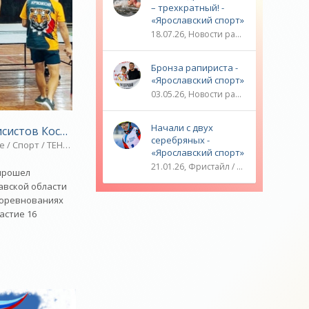
– трехкратный! -
«Ярославский спорт»
18.07.26, Новости разное / ТРАНСФЕРЫ / Плавание / ОЛИМПИЙСКИЕ ИГРЫ / Водные виды спорта / Видео новости / Спорт
Бронза рапириста -
«Ярославский спорт»
03.05.26, Новости разное / ОЛИМПИЙСКИЕ ИГРЫ / Плавание / Фехтование / Другие виды спорта / ТЕННИС / Видео новости / Спорт
Начали с двух
ский спорт»
исистов Костромы и Рыбинска - «Ярославский спорт»
серебряных -
зное
 / Спорт / ТЕННИС / Видео новости
«Ярославский спорт»
21.01.26, Фристайл / Плавание / ОЛИМПИЙСКИЕ ИГРЫ / Игровые виды спорта / Видео новости / Спорт
 прошел
авской области
 соревнованиях
астие 16