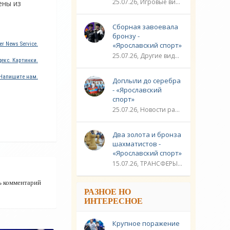
25.07.26, Игровые виды спорта / Другие виды спорта / Плавание / ТРАНСФЕРЫ / Видео новости / Спорт
ены из
Сборная завоевала
бронзу -
r News Service.
«Ярославский спорт»
25.07.26, Другие виды спорта / Стрельба / Плавание / ЛИГА ЧЕМПИОНОВ / Спорт / Видео новости
екс. Картинки.
Напишите нам.
Доплыли до серебра
- «Ярославский
спорт»
25.07.26, Новости разное / Гребля / Многоборье / Плавание / Другие виды спорта / Водные виды спорта / Видео новости / Спорт
Два золота и бронза
шахматистов -
«Ярославский спорт»
15.07.26, ТРАНСФЕРЫ / Новости разное / Другие виды спорта / Видео новости / Спорт
ь комментарий
РАЗНОЕ НО
ИНТЕРЕСНОЕ
Крупное поражение