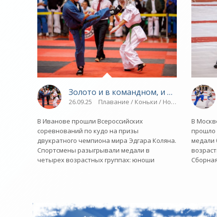
Золото и в командном, и в личном - «
26.09.25
Плавание / Коньки / Новости разное /
В Иванове прошли Всероссийских
В Москв
соревнований по кудо на призы
прошло 
двукратного чемпиона мира Эдгара Коляна.
медали 
Спортсмены разыгрывали медали в
возрастн
четырех возрастных группах: юноши
Сборна