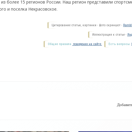
 из более 15 регионов России. Наш регион представили спортсм
ого и поселка Некрасовское.
Цитирование статьи, картинки - фото скриншот -
Ramble
Иллюстрация к статье -
Янд
Общие правила
поведения на сайте.
Есть вопросы.
Добавит