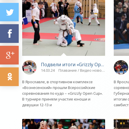
Подвели итоги «Grizzly Open Cup» - «
14.03.24
Плавание / Видео новости / Спорт
В Ярославле, в спортивном комплексе
В Яросл
«Вознесенский» прошли Всероссийские
соревно
соревнования по кудо – «Grizzly Open Cup».
Губерна
В турнире приняли участие юноши и
итогам 
девушки 12-13 и
самбист