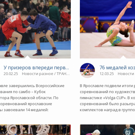
Ярославский спорт»
У призеров впереди первенство России - «Ярославски
76 медалей хо
20.02.25
Новости разное / ТРАНСФЕРЫ / Плавание / Другие виды сп
12.03.25
Новости 
авле завершились Всероссийские
В Ярославле подвели итоги
вания по самбо – Кубок
соревнований по художест
тора Ярославской области. По
гимнастике «Volga CUP». В х
соревнований ярославские
соревнований было разыгр
ы завоевали 14 медалей:
комплектов наград в групп