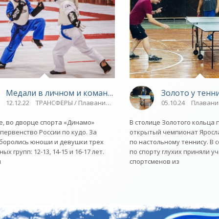
Ярославский спорт»
Медали в личном и командном первенстве - «Ярослав
Золото у тенн
 Видео новости / Спорт
12.12.22
ТРАНСФЕРЫ / Плавание / Спорт / ВЕЛОСПОРТ / Новости ра
05.10.24
Плавание
е, во дворце спорта «Динамо»
В столице Золотого кольца
первенство России по кудо. За
открытый чемпионат Яросл
боролись юноши и девушки трех
по настольному теннису. В
ых групп: 12-13, 14-15 и 16-17 лет.
по спорту глухих приняли уч
я
спортсменов из