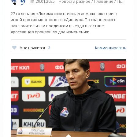
29.01.2025
Новости разное / Плавание / ТЕННИС / Коньки / Спорт / Борьба / Игровые виды спорта / Парапланеризм / ГОЛЬФ
27-го января «Локомотив» начинал домашнюю серию
игрой против московского «Динамо». По сравнению с
заключительным поединком выезда в составе
ярославцев произошло два изменения:
Мне нравится
2
Комментировать