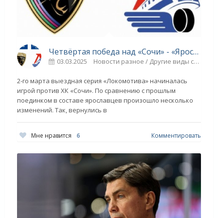
Четвёртая победа над «Сочи» - «Ярославский спорт»
03.03.2025
Новости разное / Другие виды спорта / Парапланеризм / Многоборье / Видео новости / ХОККЕЙ / Прыжки в воду / Игровые виды спорта / ТРАНСФЕРЫ / ЛЕГКАЯ АТЛЕТИКА / Спорт / Борьба / ГОЛЬФ
2-го марта выездная серия «Локомотива» начиналась
игрой против ХК «Сочи». По сравнению с прошлым
поединком в составе ярославцев произошло несколько
изменений. Так, вернулись в
Мне нравится
6
Комментировать