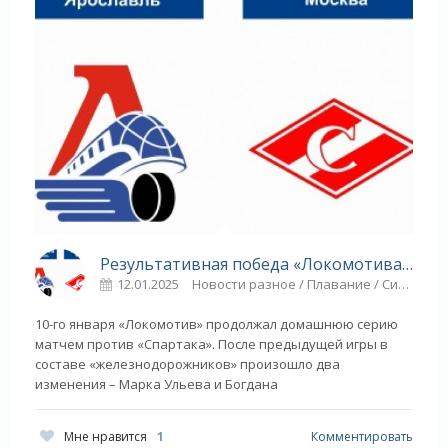
Результативная победа «Локомотива» - «Ярославский спорт»
12.01.2025
Новости разное / Плавание / Синхронное плавание / Другие виды спорта / Игровые виды спорта / ГОЛЬФ / Видео новости / Спорт
10-го января «Локомотив» продолжал домашнюю серию
матчем против «Спартака». После предыдущей игры в
составе «железнодорожников» произошло два
изменения – Марка Ульева и Богдана
Мне нравится
1
Комментировать