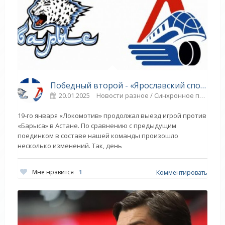
Победный второй - «Ярославский спорт»
20.01.2025
Новости разное / Синхронное плавание / Игровые виды спорта / Спорт / Другие виды спорта / ГОЛЬФ / Коньки / Парапланеризм / ТЕННИС
19-го января «Локомотив» продолжал выезд игрой против
«Барыса» в Астане. По сравнению с предыдущим
поединком в составе нашей команды произошло
несколько изменений. Так, день
Мне нравится
1
Комментировать