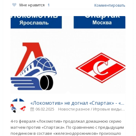
Мне нравится
1
Комментировать
«Локомотив» не догнал «Спартак» - «Ярославский спорт»
06.02.2025
Новости разное / Игровые виды спорта / ГОЛЬФ / Видео новости / Парапланеризм / Плавание / Спорт / ТЕННИС / Другие виды спорта / Борьба / Прыжки в воду
4-го февраля «Локомотив» продолжал домашнюю серию
матчем против «Спартака». По сравнению с предыдущим
поединком в составе «железнодорожников» произошло