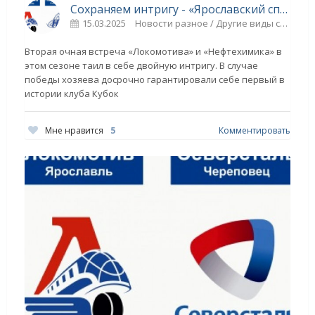
Сохраняем интригу - «Ярославский спорт»
15.03.2025
Новости разное / Другие виды спорта / Видео новости / Борьба / Игровые виды спорта / Стрельба / Баскетбол / Прыжки в воду / ГОЛЬФ / Плавание / Спорт
Вторая очная встреча «Локомотива» и «Нефтехимика» в
этом сезоне таил в себе двойную интригу. В случае
победы хозяева досрочно гарантировали себе первый в
истории клуба Кубок
Мне нравится
5
Комментировать