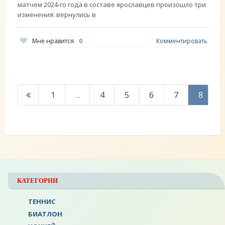
матчем 2024-го года в составе ярославцев произошло три
изменения: вернулись в
Мне нравится
0
Комментировать
1
...
4
5
6
7
8
КАТЕГОРИИ
ТЕННИС
БИАТЛОН