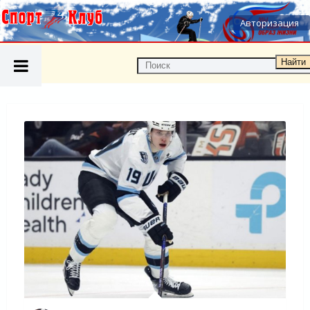
Авторизация
Найти