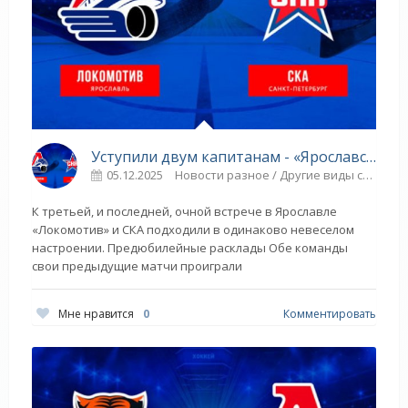
Уступили двум капитанам - «Ярославский спорт»
05.12.2025
Новости разное / Другие виды спорта / ТЕННИС / Плавание / Игровые виды спорта / Спорт / Видео новости / ГОЛЬФ / Баскетбол / МОЛОДЕЖНОЕ ПЕРВЕНСТВО / Парапланеризм / Синхронное плавание / Коньки
К третьей, и последней, очной встрече в Ярославле
«Локомотив» и СКА подходили в одинаково невеселом
настроении. Предюбилейные расклады Обе команды
свои предыдущие матчи проиграли
Мне нравится
0
Комментировать