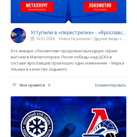
Уступили в «перестрелке» - «Ярославский спорт»
10.01.2026
Новости разное / Другие виды спорта / Прыжки в воду / Синхронное плавание / Видео новости / Игровые виды спорта / Спорт / Многоборье / Борьба
6-го января «Локомотив» продолжал выездную серию
матчем в Магнитогорске. После победы над ЦСКА в
составе ярославцев произошло одно изменение – Марка
Ульева в качестве седьмого
Мне нравится
0
Комментировать