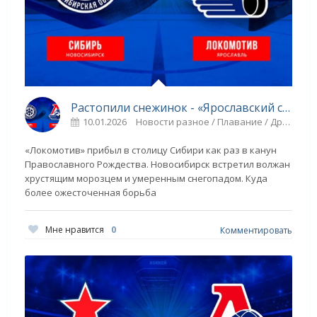
Растопили снежинок - «Ярославский спорт»
10.01.2026
Новости разное / Плавание / Другие виды спорта / ТЕННИС / Синхронное плавание / Игровые виды спорта / Видео новости / Спорт / ХОККЕЙ / ГОЛЬФ / ЛИГА ЧЕМПИОНОВ / Борьба / Тяжелая атлетика / Прыжки в воду / ТРАНСФЕРЫ / ВЕЛОСПОРТ / Парапланеризм / МОЛОДЕЖНОЕ ПЕРВЕНСТВО
«Локомотив» прибыл в столицу Сибири как раз в канун
Православного Рождества. Новосибирск встретил волжан
хрустящим морозцем и умеренным снегопадом. Куда
более ожесточенная борьба
Мне нравится
0
Комментировать