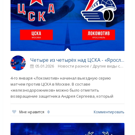
Четыре из четырёх над ЦСКА - «Ярославский спорт»
05.01.2026
Новости разное / Другие виды спорта / Плавание / Многоборье / Видео новости / Прыжки в воду / Игровые виды спорта / ТЕННИС / Парапланеризм / ТРАНСФЕРЫ / Спорт / Борьба
4-го января «Локомотив» начинал выездную серию
матчем против ЦСКА в Москве. В составе
«железнодорожников» можно было отметить
возвращение защитника Андрея Сергеева, который
Мне нравится
0
Комментировать