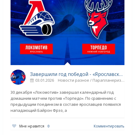
Завершили год победой - «Ярославский спорт»
03.01.2026
Новости разное / Парапланеризм / Плавание / Видео новости / Борьба / Игровые виды спорта / ГОЛЬФ / ТЕННИС / Спорт
30 декабря «Локомотив» завершал календарный год
домашним матчем против «Торпедо». По сравнению с
предыдущим поединком в составе ярославцев появился
нападающий Байрон Фрэз, а
Мне нравится
0
Комментировать