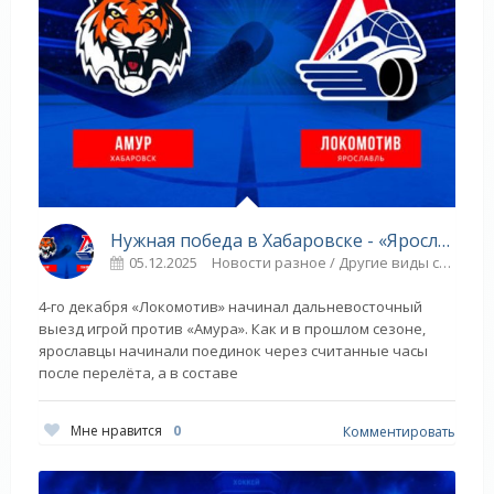
Нужная победа в Хабаровске - «Ярославский спорт»
05.12.2025
Новости разное / Другие виды спорта / Парапланеризм / Игровые виды спорта / ЛЕГКАЯ АТЛЕТИКА / Видео новости / Спорт / Плавание
4-го декабря «Локомотив» начинал дальневосточный
выезд игрой против «Амура». Как и в прошлом сезоне,
ярославцы начинали поединок через считанные часы
после перелёта, а в составе
Мне нравится
0
Комментировать