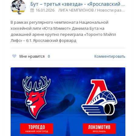
Бут – третья «звезда» - «Ярославский спорт»
16.01.2026
ЛИГА ЧЕМПИОНОВ / Новости разное / Видео новости / Спорт
В рамках регулярного чемпионата Национальной
хоккейной лиги «Юта Мэммот» Даниила Бута на
домашней арене крупно переиграла «Торонто Мэйпл
Лифс» – 6:1. Ярославский форвард
Мне нравится
0
Комментировать