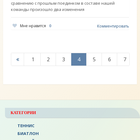
сравнению с прошлым поединком в составе нашей
команды произошло два изменения
Мне нравится
0
Комментировать
1
2
3
4
5
6
7
КАТЕГОРИИ
ТЕННИС
БИАТЛОН