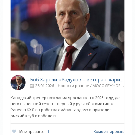
Боб Хартли: «Радулов – ветеран, харизма, страсть, Сурин – чёрт из табакерки» - «Ярославский спорт»
26.01.2026
Новости разное / МОЛОДЕЖНОЕ ПЕРВЕНСТВО / Видео новости / Плавание / Многоборье / ТЕННИС / Другие виды спорта / Прыжки в воду / Игровые виды спорта / ХОККЕЙ / Спорт / Баскетбол / СТАТЬИ / ЛЕГКАЯ АТЛЕТИКА / ТРАНСФЕРЫ / Коньки / Единоборства / ГОЛЬФ / Формула-1
Канадский тренер возглавил ярославцев в 2025 году, для
него нынешний сезон – первый у руля «Локомотива».
Ранее в КХЛ он работал с «Авангардом» и приводил
омский клуб к победе в
Мне нравится
1
Комментировать