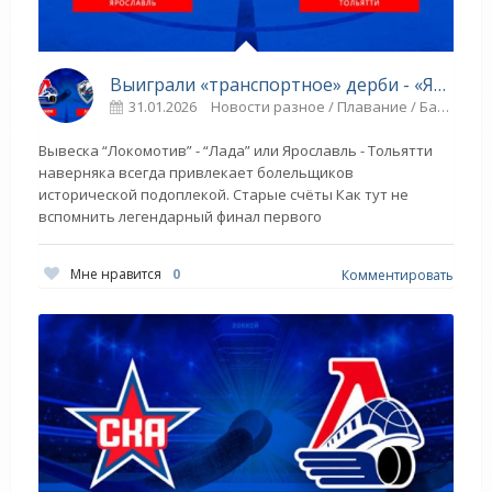
Выиграли «транспортное» дерби - «Ярославский спорт»
31.01.2026
Новости разное / Плавание / Баскетбол / Другие виды спорта / ТЕННИС / Прыжки в воду / Игровые виды спорта / Борьба / ГОЛЬФ / Спорт
Вывеска “Локомотив” - “Лада” или Ярославль - Тольятти
наверняка всегда привлекает болельщиков
исторической подоплекой. Старые счёты Как тут не
вспомнить легендарный финал первого
Мне нравится
0
Комментировать