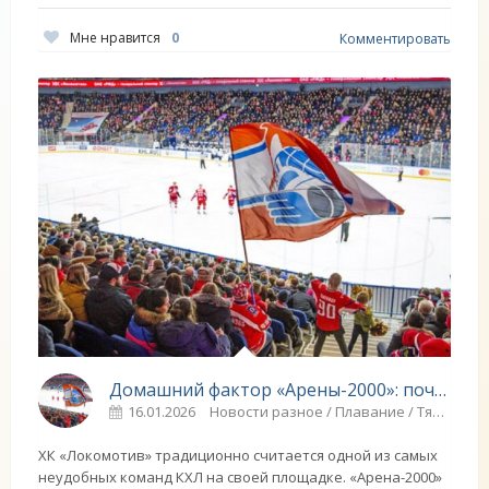
Мне нравится
0
Комментировать
Домашний фактор «Арены-2000»: почему в Ярославле по-прежнему тяжело играть - «Ярославский спорт»
16.01.2026
Новости разное / Плавание / Тяжелая атлетика / РЕЙТИНГ ФИФА / Многоборье / Игровые виды спорта / Синхронное плавание / ЛИГА ЧЕМПИОНОВ / Другие виды спорта / Спорт
ХК «Локомотив» традиционно считается одной из самых
неудобных команд КХЛ на своей площадке. «Арена-2000»