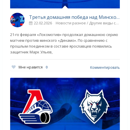
Третья домашняя победа над Минском - «Ярославский спорт»
22.02.2026
Новости разное / Другие виды спорта / Видео новости / Синхронное плавание / Парапланеризм / Плавание / Игровые виды спорта / ТЕННИС / Прыжки в воду / Борьба / ГОЛЬФ / Спорт
21-го февраля «Локомотив» продолжал домашнюю серию
матчем против минского «Динамо». По сравнению с
прошлым поединком в составе ярославцев появились
защитник Марк Ульев,
Мне нравится
0
Комментировать
О