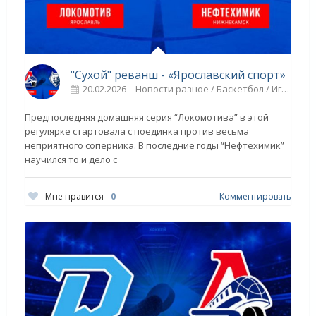
"Сухой" реванш - «Ярославский спорт»
20.02.2026
Новости разное / Баскетбол / Игровые виды спорта / Плавание / ТЕННИС / Спорт / ВЕЛОСПОРТ / Прыжки в воду / ХОККЕЙ / ГОЛЬФ / Другие виды спорта / Видео новости
Предпоследняя домашняя серия “Локомотива” в этой
регулярке стартовала с поединка против весьма
неприятного соперника. В последние годы “Нефтехимик”
научился то и дело с
Мне нравится
0
Комментировать