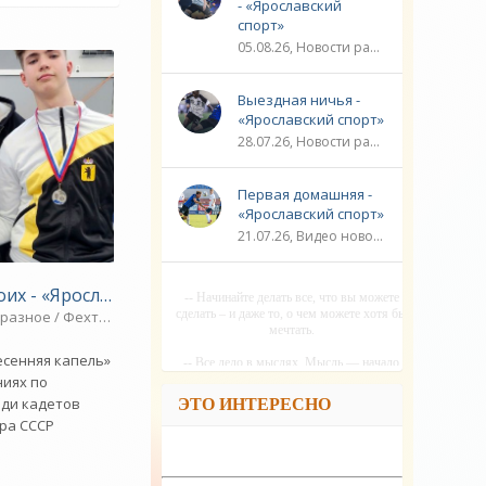
- «Ярославский
спорт»
05.08.26, Новости разное / Плавание / ФУТБОЛ / ЛИГА ЧЕМПИОНОВ / Видео новости / Игровые виды спорта / Спорт
Выездная ничья -
«Ярославский спорт»
28.07.26, Новости разное / ЛИГА ЧЕМПИОНОВ / ФУТБОЛ / Плавание / ГОЛЬФ / Игровые виды спорта / Видео новости / Спорт
Первая домашняя -
«Ярославский спорт»
21.07.26, Видео новости / ЛИГА ЧЕМПИОНОВ / ФУТБОЛ / Плавание / Новости разное / Игровые виды спорта / Спорт
оих - «Ярославский спорт»
-- Начинайте делать все, что вы можете
сделать – и даже то, о чем можете хотя бы
Водные виды спорта / ВЕЛОСПОРТ / Спорт
разное / Фехтование / Плавание / Видео новости / Спорт
мечтать.
есенняя капель»
-- Все дело в мыслях. Мысль — начало
всего. И мыслями можно управлять. И
ниях по
поэтому главное дело совершенствования:
еди кадетов
ЭТО ИНТЕРЕСНО
работать над мыслями.
ра СССР
-- Идите уверенно по направлению к мечте.
Живите той жизнью, которую вы сами себе
придумали.