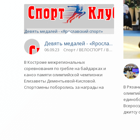
Девять медалей - «Ярославский спорт
06.09.23
Спорт / ВЕЛОСПОРТ / Водные виды сп
В Костроме межрегиональных
соревнования по гребле на байдарках и
каноэ памяти олимпийской чемпионки
Елизаветы Дементьевой-Кисловой.
В Рязан
Спортсмены поборолись за награды на
олимпий
единобо
Всеросс
джитсу 