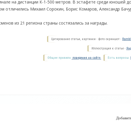
нале на дистанции К-1-500 метров. В эстафете среди юношей до
том отличились Михаил Сорокин, Борис Комаров, Александр Бачу
менов из 21 региона страны состязались за награды.
Цитирование статьи, картинки - фото скриншот -
Ramble
Иллюстрация к статье -
Янд
Общие правила
поведения на сайте.
Есть вопросы.
Добавит