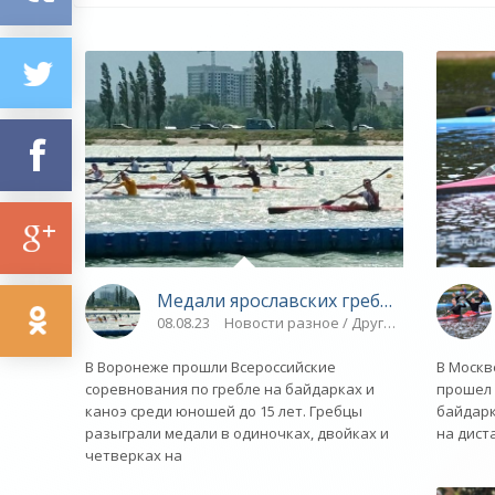
Медали ярославских гребцов - «Яросл
08.08.23
Новости разное / Другие виды спорта
В Воронеже прошли Всероссийские
В Москв
соревнования по гребле на байдарках и
прошел 
каноэ среди юношей до 15 лет. Гребцы
байдарк
разыграли медали в одиночках, двойках и
на диста
четверках на