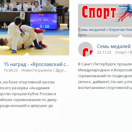
»
Семь медалей 
орта / Плавание / Гребля / Новости разное / ТРАНСФЕРЫ / ОЛИМПИЙС
22.11.22
Спорт / 
15 наград - «Ярославский спорт»
В Санкт-Петербурге прошли
Международных и Всеросси
13.04.23
Новости разное / Другие виды спорта / Плавание / ТРАН
соревнований по подводно
(апноэ, дайвинг). На них у
и, на базе спортивной школы
воспитанники спортивной 
ского резерва «Академия
рств» прошли Кубок России и
ийские соревнования по джиу-
среди юношей и девушек до