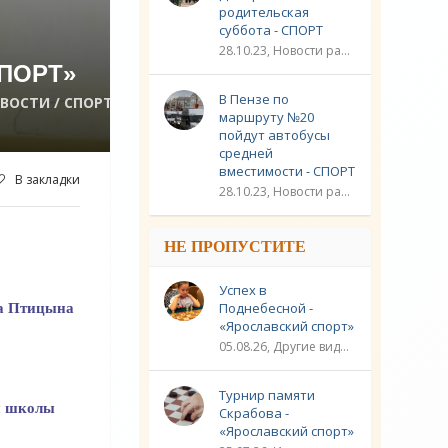
родительская
суббота - СПОРТ
28.10.23, Новости разное / Плавание / Спорт
ПОРТ»
В Пензе по
ОВОСТИ / СПОРТ
маршруту №20
пойдут автобусы
средней
вместимости - СПОРТ
В закладки
28.10.23, Новости разное / Другие виды спорта / Видео новости / Плавание / Спорт
НЕ ПРОПУСТИТЕ
Успех в
ра Птицына
Поднебесной -
«Ярославский спорт»
05.08.26, Другие виды спорта / Шахматы / Новости разное / Спорт
Турнир памяти
й школы
Скрабова -
«Ярославский спорт»