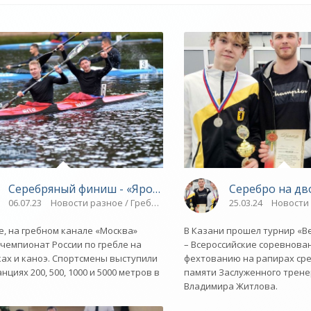
авский спорт»
Серебряный финиш - «Ярославский спорт»
Серебро на дв
 / Гребля / Плавание / Водные виды спорта / ВЕЛОСПОРТ / Спорт
06.07.23
Новости разное / Гребля / Плавание / Парапланеризм / 
25.03.24
Новости 
е, на гребном канале «Москва»
В Казани прошел турнир «В
чемпионат России по гребле на
– Всероссийские соревнова
ах и каноэ. Спортсмены выступили
фехтованию на рапирах ср
нциях 200, 500, 1000 и 5000 метров в
памяти Заслуженного трене
Владимира Житлова.