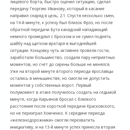
лицевого борта, быстро оценил ситуацию, сделал
передачу Георгию Иванову, который в касание
направил снаряд в цель, 2:1. Спустя несколько смен,
на 14-й минуте, к успеху был близок Фрэз, но после
обратной передачи Бута канадский нападающий
немного промедлил с броском и не сумел поднять
шайбу над щитком вратаря в выгоднейшей
ситуации. Концовку чуть активнее провели гости,
заработали большинство, создали пару неприятных
моментов, но счёт до сирены больше не менялся.
Уже на второй минуте второго периода ярославцы
остались в меньшинстве, но смогли не допустить
моментов у собственных ворот. Первый
полумомент в атаке получилось создать на седьмой
минуте, когда Кирьянов бросал с близкого
расстояния после короткой передачи Красковского,
но не переиграл Хомченко. К середине периода
«железнодорожники» смогли перехватить
инициативу, и на 13-й минуте успех принесла вторая