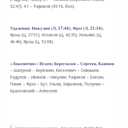
32:47); 4:1 – Рафиков (39:16, бол).
Удаления:
Никулин (Л, 17:44); Фрэз (Л, 21:14);
Ярош (Ц, 37:51); Исхаков (Ц, 42:35); Уильямс (Ц,
46:46); Ярош (Ц, 52:08).
«Локомотив»:
Исаев; Береглазов – Сергеев, Каюмов
– Шалунов – Берёзкин; Киселевич – Симашев,
Радулов – Иванов – Никулин; Рафиков – Елесин,
Паник – Фрэз – Бут; Ульев, Кирьянов, Полунин –
Красковский – Алексеев.