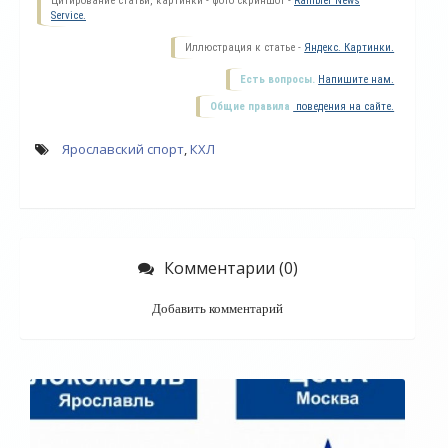
Цитирование статьи, картинки - фото скриншот -
Rambler News
Service.
Иллюстрация к статье -
Яндекс. Картинки.
Есть вопросы.
Напишите нам.
Общие правила
поведения на сайте.
Ярославский спорт
,
КХЛ
Комментарии (0)
Добавить комментарий