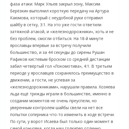
фаза атаки: Марк Ульев закрыл зону, Максим
Берёзкин выполнил короткую передачу на Артура
Каюмова, который с неудобной руки отправил
шайбу в сетку, 3:1. На это уже гости ответили
затяжной атакой, и «железнодорожники», хоть и не
без проблем, смогли отбиться. На 18-й минуте
ярославцы впервые за встречу получили
большинство, и за 44 секунды до сирены Рушан
Рафиков кистевым броском со средней дистанции
забил четвёртый гол «Локомотива», 4:1. В третьем
периоде у ярославцев сохранялось преимущество в
движении, а гости, не успевая за
«железнодорожниками», нарушали правила. Хозяева
льда ещё трижды играли в большинстве, именно в
создании моментов не очень преуспели, но
уверенным контролем шайбы свели на нет все
попытки соперника что-то изменить в ходе встречи.
По сути, у ворот Исаева был только один момент в
самой концовке, когда наш голкипер отлично