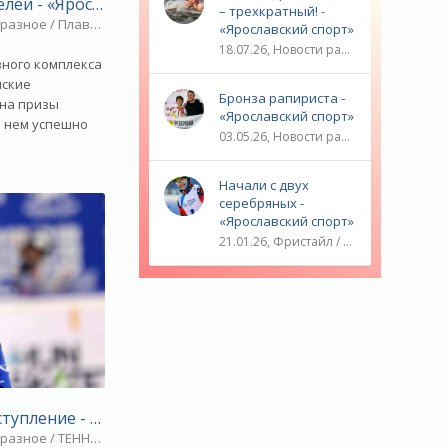
лей - «Ярославский спорт»
– трехкратный! -
разное / Плавание / Спорт / ЛЕГКАЯ АТЛЕТИКА / ВЕЛОСПОРТ
«Ярославский спорт»
18.07.26, Новости разное / ТРАНСФЕРЫ / Плавание / ОЛИМПИЙСКИЕ ИГРЫ / Водные виды спорта / Видео новости / Спорт
вного комплекса
йские
Бронза рапириста -
 на призы
«Ярославский спорт»
а нем успешно
03.05.26, Новости разное / ОЛИМПИЙСКИЕ ИГРЫ / Плавание / Фехтование / Другие виды спорта / ТЕННИС / Видео новости / Спорт
Начали с двух
серебряных -
«Ярославский спорт»
21.01.26, Фристайл / Плавание / ОЛИМПИЙСКИЕ ИГРЫ / Игровые виды спорта / Видео новости / Спорт
 спорт»
ЛЕТИКА / Спорт
тупление - «Ярославский спорт»
разное / ТЕННИС / ТРАНСФЕРЫ / Плавание / Спорт / ВЕЛОСПОРТ