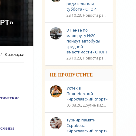
родительская
суббота - СПОРТ
28.10.23, Новости разное / Плавание / Спорт
РТ»
В Пензе по
маршруту №20
пойдут автобусы
средней
вместимости - СПОРТ
В закладки
28.10.23, Новости разное / Другие виды спорта / Видео новости / Плавание / Спорт
НЕ ПРОПУСТИТЕ
Успех в
Поднебесной -
етические
«Ярославский спорт»
05.08.26, Другие виды спорта / Шахматы / Новости разное / Спорт
Турнир памяти
Скрабова -
тсмены
«Ярославский спорт»