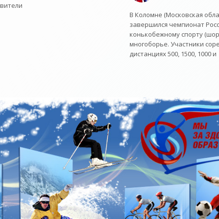
авители
В Коломне (Московская обла
завершился чемпионат Росс
конькобежному спорту (шорт
многоборье. Участники сор
дистанциях 500, 1500, 1000 и