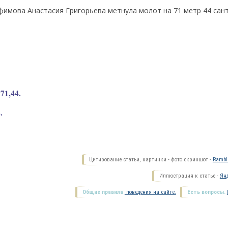
фимова Анастасия Григорьева метнула молот на 71 метр 44 сан
71,44.
.
Цитирование статьи, картинки - фото скриншот -
Ramble
Иллюстрация к статье -
Янд
Общие правила
поведения на сайте.
Есть вопросы.