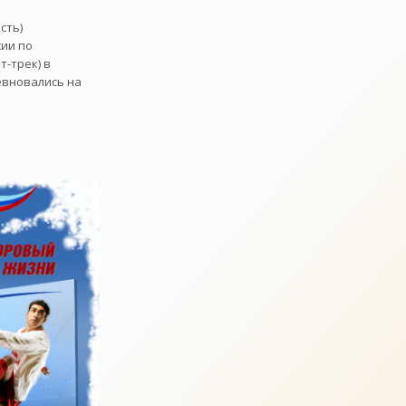
сть)
ии по
-трек) в
евновались на