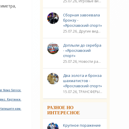
25.07.26, Игровые виды спорта / Другие виды спорта / Плавание / ТРАНСФЕРЫ / Видео новости / Спорт
тиметра,
Сборная завоевала
бронзу -
«Ярославский спорт»
25.07.26, Другие виды спорта / Стрельба / Плавание / ЛИГА ЧЕМПИОНОВ / Спорт / Видео новости
Доплыли до серебра
- «Ярославский
спорт»
25.07.26, Новости разное / Гребля / Многоборье / Плавание / Другие виды спорта / Водные виды спорта / Видео новости / Спорт
Два золота и бронза
шахматистов -
«Ярославский спорт»
r News Service.
15.07.26, ТРАНСФЕРЫ / Новости разное / Другие виды спорта / Видео новости / Спорт
екс. Картинки.
РАЗНОЕ НО
Напишите нам.
ИНТЕРЕСНОЕ
Крупное поражение