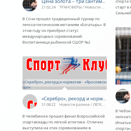
Цена золота – три сантиметра - «Яро
спорта 
21.02.24
ТРАНСФЕРЫ / Новости разное / Плаван
старт в
Сильне
В Сочи прошёл традиционный турнир по
легкоатлетическим метаниям «Богатырь». В
этом году он приобрел статус
международных соревнований.
Воспитанница рыбинской СШОР №2
«Серебро», рекорд и норматив - «Яро
31.08.22
Новости разное / ЛЕГКАЯ АТЛЕТИКА / 
В Чебок
В Челябинске прошел финал Всероссийской
легкоат
спартакиады по легкой атлетике. Отлично
Игнатье
выступила на этих соревнованиях в
спорта»