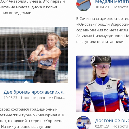
славский спорт»
Медали метате
СССР Анатолия Лунева. Это первый
ие / Видео новости / ЛЕГКАЯ АТЛЕТИКА / Спорт
30.04.23
Новости 
 метание молота, диска и копья.
йших определили
В Сочи, на стадионе спорти
«Юность» прошли Всеросси
соревнования по метаниям
Альзама Низамутдинова. Н
выступили воспитанники
Две бронзы ярославских легкоатлетов - «Ярославский
славский спорт»
19.06.23
Новости разное / Прыжки в воду / ВЕЛОСПОРТ / ЛЕГКАЯ АТ
Плавание / ВЕЛОСПОРТ / Спорт / Прыжки в воду
сарах состоялся традиционный
летический турнир «Мемориал А. В.
Достойное выс
ва», входящий в серию «Королева
02.01.23
Новости 
. На них успешно выступили