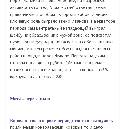
ворот Даниила Исаева. Впрочем, на возросшую
активность гостей, “Локомотив” ответил самым
правильным способом - второй шайбой. И вновь
ключевую роль сыграло звено Иванова. На экваторе
периода сам центральный нападающий выиграл
шайбу на вбрасывании в чужой зоне, её подхватил
Сурин, юный форвард “потаскал” на себе защитника
минчан, а затем резко от борта выдал пас низом в
район площади ворот Фукале. Перед канадским
стажем последнего рубежа “Динамо” вовремя
возник всё тот же Иванов, и от его конька шайба
юркнула за ленточку – 2:0!
Матч – перевертыш
Впрочем, еще в первом периоде гости огрызнулись
приличными контратаками, которые то и дело