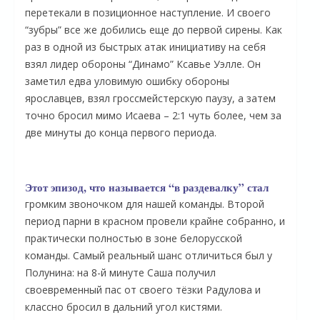
перетекали в позиционное наступление. И своего
“зубры” все же добились еще до первой сирены. Как
раз в одной из быстрых атак инициативу на себя
взял лидер обороны “Динамо” Ксавье Уэлле. Он
заметил едва уловимую ошибку обороны
ярославцев, взял гроссмейстерскую паузу, а затем
точно бросил мимо Исаева – 2:1 чуть более, чем за
две минуты до конца первого периода.
Этот эпизод, что называется “в раздевалку” стал
громким звоночком для нашей команды. Второй
период парни в красном провели крайне собранно, и
практически полностью в зоне белорусской
команды. Самый реальный шанс отличиться был у
Полунина: на 8-й минуте Саша получил
своевременный пас от своего тёзки Радулова и
классно бросил в дальний угол кистями.