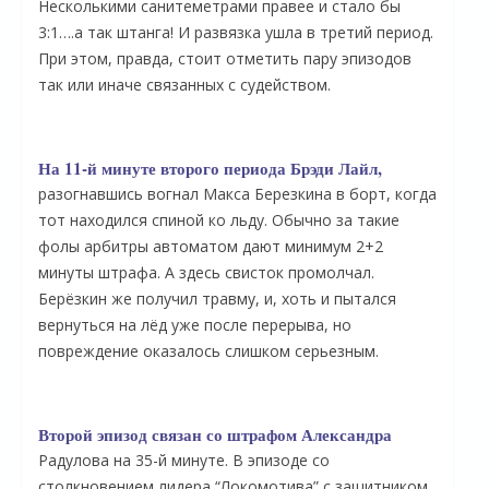
Несколькими санитеметрами правее и стало бы
3:1….а так штанга! И развязка ушла в третий период.
При этом, правда, стоит отметить пару эпизодов
так или иначе связанных с судейством.
На 11-й минуте второго периода Брэди Лайл,
разогнавшись вогнал Макса Березкина в борт, когда
тот находился спиной ко льду. Обычно за такие
фолы арбитры автоматом дают минимум 2+2
минуты штрафа. А здесь свисток промолчал.
Берёзкин же получил травму, и, хоть и пытался
вернуться на лёд уже после перерыва, но
повреждение оказалось слишком серьезным.
Второй эпизод связан со штрафом Александра
Радулова на 35-й минуте. В эпизоде со
столкновением лидера “Локомотива” с защитником