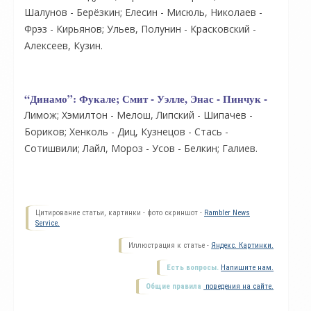
Шалунов - Берёзкин; Елесин - Мисюль, Николаев -
Фрэз - Кирьянов; Ульев, Полунин - Красковский -
Алексеев, Кузин.
“Динамо”:
Фукале; Смит - Уэлле, Энас - Пинчук -
Лимож; Хэмилтон - Мелош, Липский - Шипачев -
Бориков; Хенколь - Диц, Кузнецов - Стась -
Сотишвили; Лайл, Мороз - Усов - Белкин; Галиев.
Цитирование статьи, картинки - фото скриншот -
Rambler News
Service.
Иллюстрация к статье -
Яндекс. Картинки.
Есть вопросы.
Напишите нам.
Общие правила
поведения на сайте.