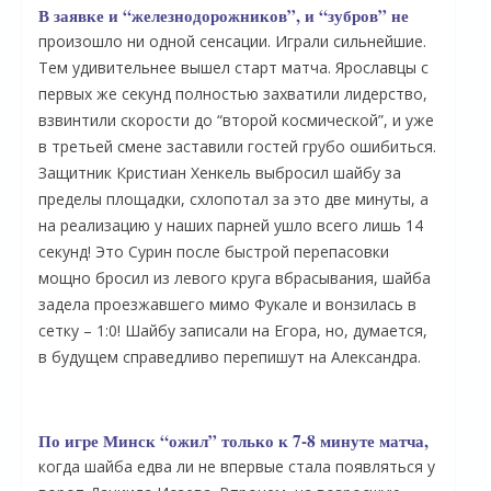
В заявке и “железнодорожников”, и “зубров” не
произошло ни одной сенсации. Играли сильнейшие.
Тем удивительнее вышел старт матча. Ярославцы с
первых же секунд полностью захватили лидерство,
взвинтили скорости до “второй космической”, и уже
в третьей смене заставили гостей грубо ошибиться.
Защитник Кристиан Хенкель выбросил шайбу за
пределы площадки, схлопотал за это две минуты, а
на реализацию у наших парней ушло всего лишь 14
секунд! Это Сурин после быстрой перепасовки
мощно бросил из левого круга вбрасывания, шайба
задела проезжавшего мимо Фукале и вонзилась в
сетку – 1:0! Шайбу записали на Егора, но, думается,
в будущем справедливо перепишут на Александра.
По игре Минск “ожил” только к 7-8 минуте матча,
когда шайба едва ли не впервые стала появляться у