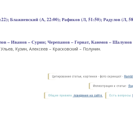
22); Блажиевский (А, 22:00); Рафиков (Л, 51:50); Радулов (Л, 58
лов – Иванов – Сурин; Черепанов – Гернат, Каюмов – Шалунов 
Ульев, Кузин, Алексеев – Красковский – Полунин.
Цитирование статьи, картинки - фото скриншот -
Ramble
Иллюстрация к статье -
Янд
Общие правила
поведения на сайте.
Есть вопросы.