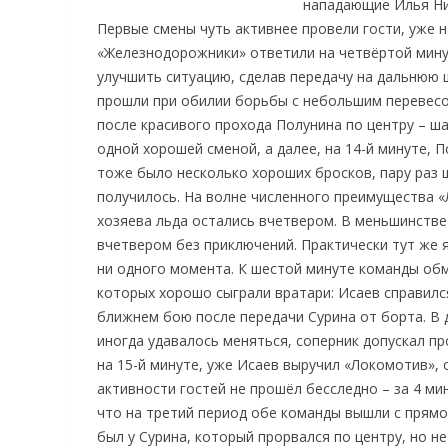
нападающие Илья Ни
Первые смены чуть активнее провели гости, уже н
«Железнодорожники» ответили на четвёртой минут
улучшить ситуацию, сделав передачу на дальнюю 
прошли при обилии борьбы с небольшим перевесом
после красивого прохода Полунина по центру – ш
одной хорошей сменой, а далее, на 14-й минуте, 
тоже было несколько хороших бросков, пару раз 
получилось. На волне численного преимущества «
хозяева льда остались вчетвером. В меньшинстве
вчетвером без приключений. Практически тут же 
ни одного момента. К шестой минуте команды об
которых хорошо сыграли вратари: Исаев справилс
ближнем бою после передачи Сурина от борта. В
иногда удавалось меняться, соперник допускал п
на 15-й минуте, уже Исаев выручил «Локомотив», 
активности гостей не прошёл бесследно – за 4 мин
что на третий период обе команды вышли с прям
был у Сурина, который прорвался по центру, но н