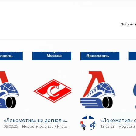
Добавит
са» - «Ярославский спорт»
«Локомотив» не догнал «Спартак» - «Ярославский спо
«Локомотив» о
 плавание / Игровые виды спорта / ТРАНСФЕРЫ / ТЕННИС / Плавание 
06.02.25
Новости разное / Игровые виды спорта / ГОЛЬФ / Видео н
13.02.23
Новости 