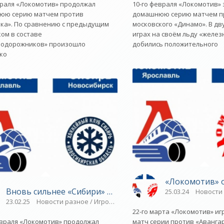
враля «Локомотив» продолжал
10-го февраля «Локомотив»
юю серию матчем против
домашнюю серию матчем п
ка». По сравнению с предыдущим
московского «Динамо». В д
ом в составе
играх на своём льду «желе
нодорожников» произошло
добились положительного
ко
ославский спорт»
«Локомотив» о
Вновь сильнее «Сибири» в Ярославле - «Ярославский 
 / ТЕННИС / Парапланеризм / Синхронное плавание / ТРАНСФЕРЫ / Пл
25.03.24
Новости 
23.02.25
Новости разное / Игровые виды спорта / Многоборье / Т
22-го марта «Локомотив» и
евраля «Локомотив» продолжал
матч серии против «Авангар