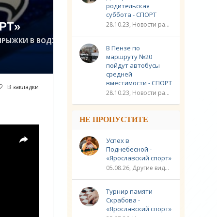
родительская
суббота - СПОРТ
РТ»
28.10.23, Новости разное / Плавание / Спорт
ПРЫЖКИ В ВОДУ /
В Пензе по
маршруту №20
пойдут автобусы
средней
вместимости - СПОРТ
В закладки
28.10.23, Новости разное / Другие виды спорта / Видео новости / Плавание / Спорт
НЕ ПРОПУСТИТЕ
Успех в
Поднебесной -
«Ярославский спорт»
05.08.26, Другие виды спорта / Шахматы / Новости разное / Спорт
Турнир памяти
Скрабова -
«Ярославский спорт»