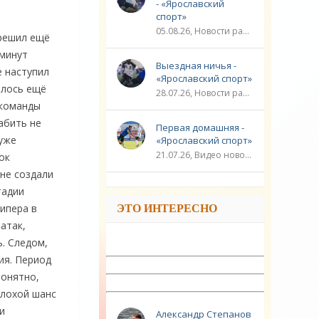
- «Ярославский
спорт»
05.08.26, Новости разное / Плавание / ФУТБОЛ / ЛИГА ЧЕМПИОНОВ / Видео новости / Игровые виды спорта / Спорт
 решил ещё
 минут
Выездная ничья -
е наступил
«Ярославский спорт»
илось ещё
28.07.26, Новости разное / ЛИГА ЧЕМПИОНОВ / ФУТБОЛ / Плавание / ГОЛЬФ / Игровые виды спорта / Видео новости / Спорт
 команды
абить не
Первая домашняя -
 уже
«Ярославский спорт»
21.07.26, Видео новости / ЛИГА ЧЕМПИОНОВ / ФУТБОЛ / Плавание / Новости разное / Игровые виды спорта / Спорт
ок
не создали
тадии
ипера в
ЭТО ИНТЕРЕСНО
атак,
ь. Следом,
ия. Период
Понятно,
плохой шанс
и
Александр Степанов