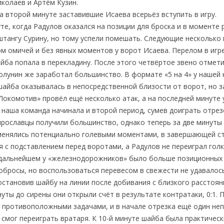
колаев и Артём Кузин.
а второй минуте заставившие Исаева всерьёз вступить в игру.
е, когда Радулов оказался на позиции для броска и в моменте
штангу Сурину, но тому успели помешать. Следующие несколько
 омичей и без явных моментов у ворот Исаева. Перелом в игр
айба попала в перекладину. После этого четвёртое звено отмет
Полунин же заработал большинство. В формате «5 на 4» у нашей
шайба оказывалась в непосредственной близости от ворот, но з
Локомотив» провёл ещё несколько атак, а на последней минуте
 наша команда начинала и второй период, сумев доиграть отрез
ярославцы получили большинство, однако теперь за две минуты 
менялись потенциально голевыми моментами, в завершающей с
я с подставлением перед воротами, а Радулов не переиграл голк
 дальнейшем у «железнодорожников» было больше позиционных 
робросы, но воспользоваться перевесом в свежести не удавалос
остановив шайбу на линии после добивания с близкого расстоян
уты до сирены они открыли счёт в результате контратаки, 0:1. 
о противоположными задачами, и в начале отрезка ещё один не
е смог переиграть вратаря. К 10-й минуте шайба была практическ