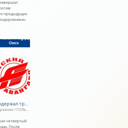
 завершал
ротив
вух предыдущих
знодорожники»
держал третью победу в четвертьфинале - «Ярославск
спорт»
авание / Игровые виды спорта / ГОЛЬФ / Спорт
разное / ГОЛЬФ / Игровые виды спорта / Другие виды спорта / Спорт
ЕННИС / Синхронное плавание / Парапланеризм / Спорт / ГОЛЬФ / Вид
грал четвёртый
да». После