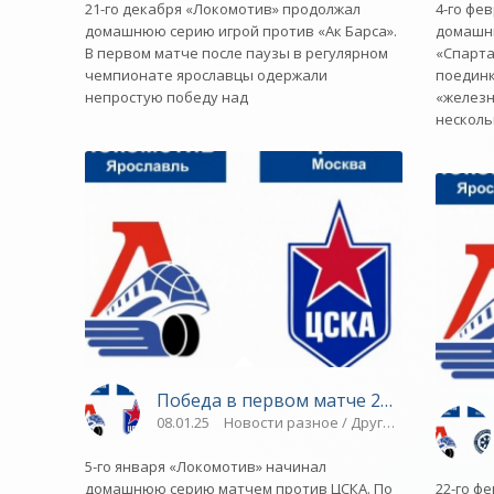
21-го декабря «Локомотив» продолжал
4-го фе
домашнюю серию игрой против «Ак Барса».
домашн
В первом матче после паузы в регулярном
«Спарта
чемпионате ярославцы одержали
поединк
непростую победу над
«желез
несколь
Победа в первом матче 2025-го - «Яр
08.01.25
Новости разное / Другие виды спорта
5-го января «Локомотив» начинал
домашнюю серию матчем против ЦСКА. По
22-го ф