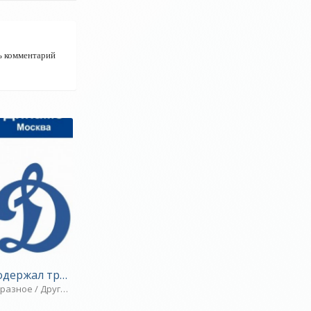
ь комментарий
рт»
держал третью победу подряд - «Ярославский спорт»
/ Прыжки в воду / Парапланеризм / Другие виды спорта
овости / Парапланеризм / Плавание / Спорт / ТЕННИС / Другие виды с
разное / Другие виды спорта / Прыжки в воду / Многоборье / Игровы